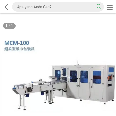
1
/
1