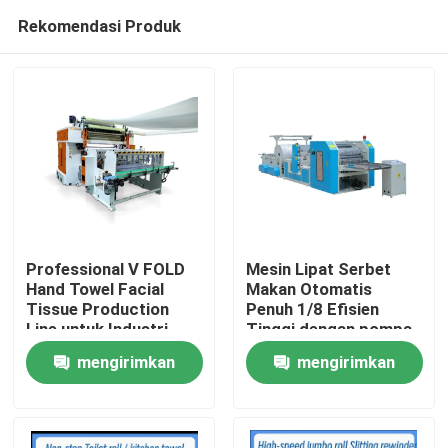
Rekomendasi Produk
Professional V FOLD
Mesin Lipat Serbet
Hand Towel Facial
Makan Otomatis
Tissue Production
Penuh 1/8 Efisien
Rumah
Line untuk Industri
Tinggi dengan pompa
Tissue dengan unit
vakum
mengirimkan
mengirimkan
transfer otomatis
Produk
permintaan
permintaan
Tentang Kami