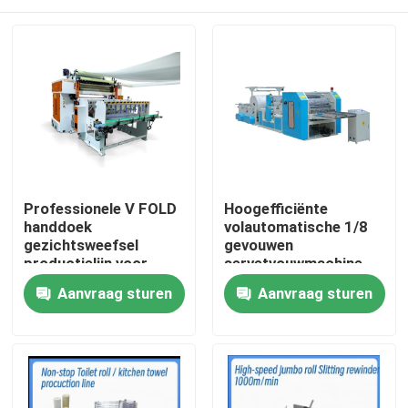
Professionele V FOLD
Hoogefficiënte
handdoek
volautomatische 1/8
gezichtsweefsel
gevouwen
productielijn voor
servetvouwmachine
weefselindustrie met
met vacuümpomp
Huis
Aanvraag sturen
Aanvraag sturen
automatische
overdrachtseenheid
Producten
Over ons