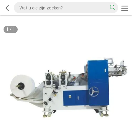
1
/
1