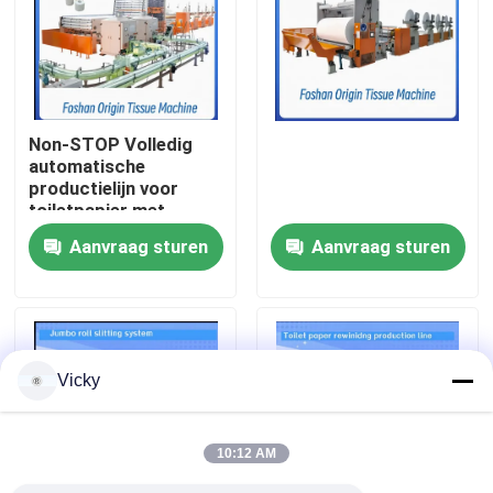
Fabriekstocht
Kwaliteitscontrole
Non-STOP Volledig
automatische
productielijn voor
Neem contact met ons op
toiletpapier met
embossing
Aanvraag sturen
Aanvraag sturen
Nieuws
Vraag een offerte
Vicky
VR
10:12 AM
Papieren zakdoekjeproductielijn