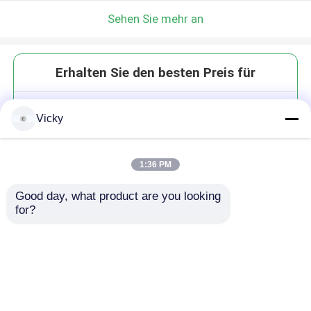
Sehen Sie mehr an
Erhalten Sie den besten Preis für
Z faltete Seidenpapier-
Vicky
Fertigungsstraße-
Handtuch/Geschirrtuch-faltende
Maschine
1:36 PM
Good day, what product are you looking 
for?
Fortsetzen
Empfohlene Produkte