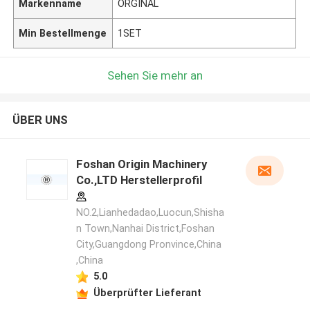
Markenname
ORGINAL
Min Bestellmenge
1SET
Sehen Sie mehr an
ÜBER UNS
Foshan Origin Machinery
Co.,LTD Herstellerprofil
NO.2,Lianhedadao,Luocun,Shisha
n Town,Nanhai District,Foshan
City,Guangdong Pronvince,China
,China
5.0
Überprüfter Lieferant