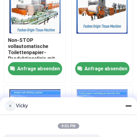
Werksbesichtigung
Qualitätskontrolle
Non-STOP
vollautomatische
Toilettenpapier-
Kontakt mit uns
Produktionslinie mit
Prägungseinheit
Anfrage absenden
Anfrage absenden
Neuigkeiten
Bitte um ein Angebot
Vicky
VR
9:01 PM
Seidenpapier-Fertigungsstraße