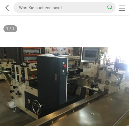
1
/
1