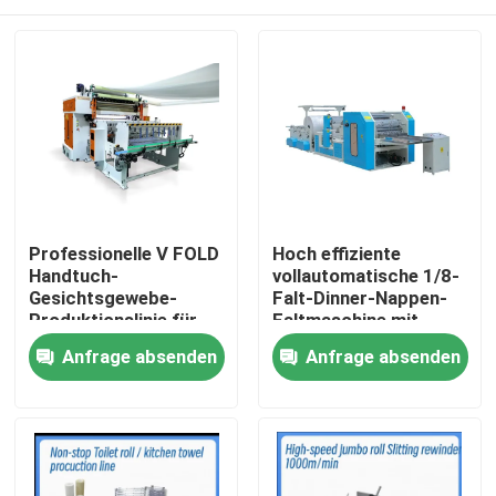
Professionelle V FOLD
Hoch effiziente
Handtuch-
vollautomatische 1/8-
Gesichtsgewebe-
Falt-Dinner-Nappen-
Produktionslinie für
Faltmaschine mit
Gewebeindustrie mit
Vakuumpumpe
Zu Hause
Anfrage absenden
Anfrage absenden
automatischer
Übertragungseinheit
Produkte
Über uns