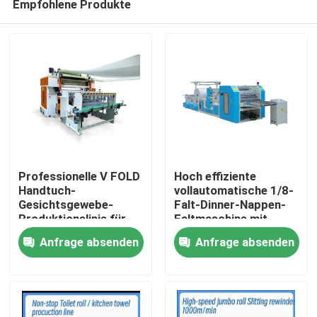
Empfohlene Produkte
Professionelle V FOLD
Hoch effiziente
Handtuch-
vollautomatische 1/8-
Gesichtsgewebe-
Falt-Dinner-Nappen-
Produktionslinie für
Faltmaschine mit
Zu Hause
Gewebeindustrie mit
Vakuumpumpe
Anfrage absenden
Anfrage absenden
automatischer
Übertragungseinheit
Produkte
Über uns