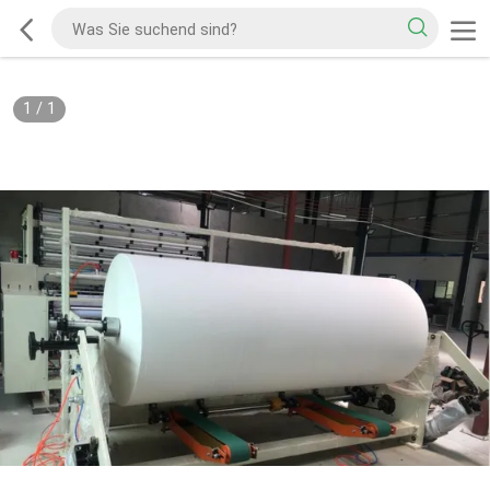
1
/
1