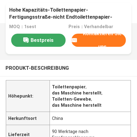
Hohe Kapazitäts-Toilettenpapier-
Fertigungsstraße-nicht Endtoilettenpapier-
Rückspulenausrüstung
MOQ：1sest
Preis：Verhandelbar
Kontaktieren Sie
Bestpreis
uns
PRODUKT-BESCHREIBUNG
Toilettenpapier
,
das Maschine herstellt
,
Höhepunkt:
Toiletten-Gewebe
,
das Maschine herstellt
Herkunftsort
China
90 Werktage nach
Lieferzeit