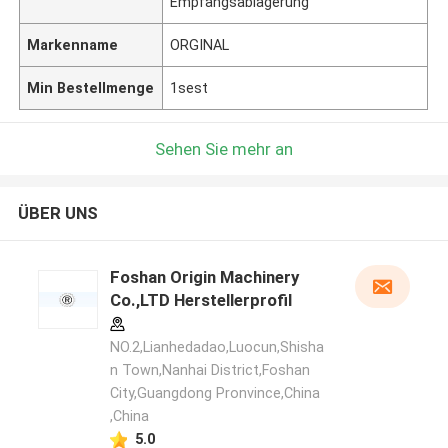
Empfangsablagerung
Markenname
ORGINAL
Min Bestellmenge
1sest
Sehen Sie mehr an
ÜBER UNS
Foshan Origin Machinery
Co.,LTD Herstellerprofil
NO.2,Lianhedadao,Luocun,Shisha
n Town,Nanhai District,Foshan
City,Guangdong Pronvince,China
,China
5.0