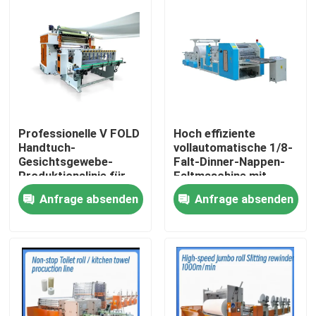
Professionelle V FOLD
Hoch effiziente
Handtuch-
vollautomatische 1/8-
Gesichtsgewebe-
Falt-Dinner-Nappen-
Produktionslinie für
Faltmaschine mit
Gewebeindustrie mit
Vakuumpumpe
Anfrage absenden
Anfrage absenden
automatischer
Übertragungseinheit
Zu Hause
Produkte
Über uns