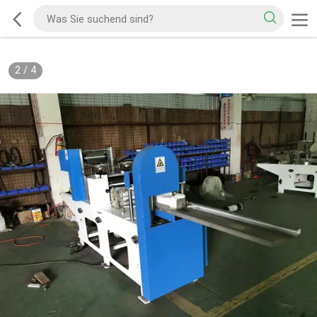
2
/
4