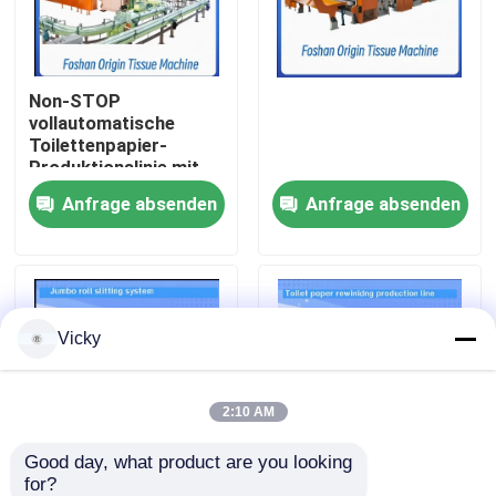
Werksbesichtigung
Non-STOP
vollautomatische
Qualitätskontrolle
Toilettenpapier-
Produktionslinie mit
Prägungseinheit
Anfrage absenden
Anfrage absenden
Kontakt mit uns
Neuigkeiten
Vicky
Bitte um ein Angebot
VR
2:10 AM
Good day, what product are you looking 
Seidenpapier-Fertigungsstraße
for?
Maxi Roll /
3000 mm Größe