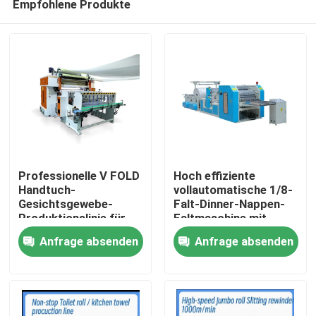
Empfohlene Produkte
Professionelle V FOLD
Hoch effiziente
Handtuch-
vollautomatische 1/8-
Gesichtsgewebe-
Falt-Dinner-Nappen-
Produktionslinie für
Faltmaschine mit
Zu Hause
Gewebeindustrie mit
Vakuumpumpe
Anfrage absenden
Anfrage absenden
automatischer
Übertragungseinheit
Produkte
Über uns