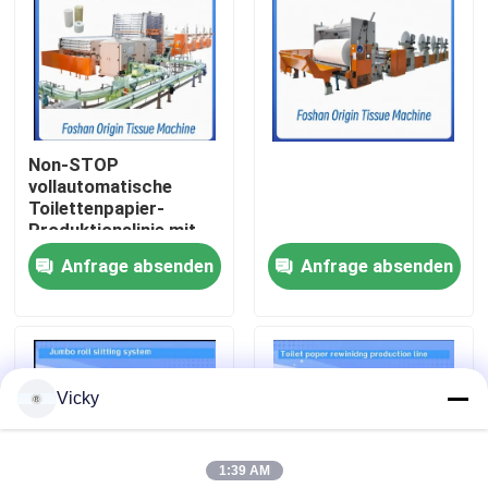
Werksbesichtigung
Qualitätskontrolle
Non-STOP
vollautomatische
Kontakt mit uns
Toilettenpapier-
Produktionslinie mit
Prägungseinheit
Anfrage absenden
Anfrage absenden
Neuigkeiten
Bitte um ein Angebot
Vicky
VR
1:39 AM
Seidenpapier-Fertigungsstraße