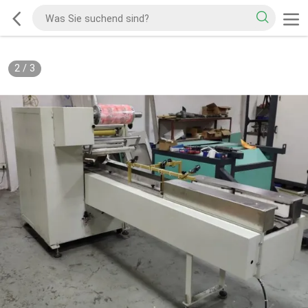
2
/
3