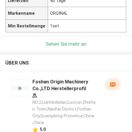
Lieferzeit
40 Tage
Markenname
ORGINAL
Min Bestellmenge
1set
Sehen Sie mehr an
ÜBER UNS
Foshan Origin Machinery
Co.,LTD Herstellerprofil
NO.2,Lianhedadao,Luocun,Shisha
n Town,Nanhai District,Foshan
City,Guangdong Pronvince,China
,China
5.0