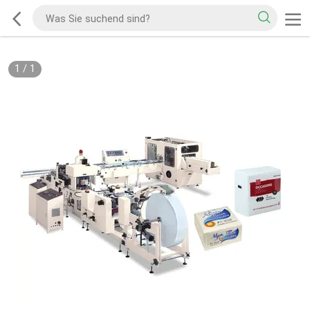
1
/
1