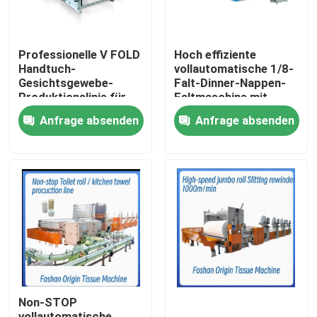
Professionelle V FOLD
Hoch effiziente
Handtuch-
vollautomatische 1/8-
Gesichtsgewebe-
Falt-Dinner-Nappen-
Produktionslinie für
Faltmaschine mit
Gewebeindustrie mit
Vakuumpumpe
Anfrage absenden
Anfrage absenden
automatischer
Übertragungseinheit
Zu Hause
Produkte
Non-STOP
Über uns
vollautomatische