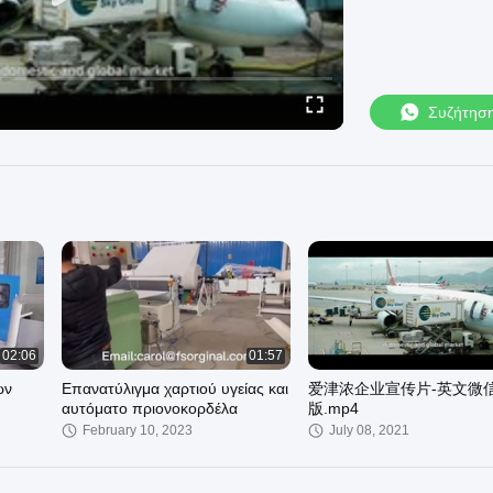
Συζήτησ
02:06
01:57
ών
Επανατύλιγμα χαρτιού υγείας και
爱津浓企业宣传片-英文微
αυτόματο πριονοκορδέλα
版.mp4
February 10, 2023
July 08, 2021