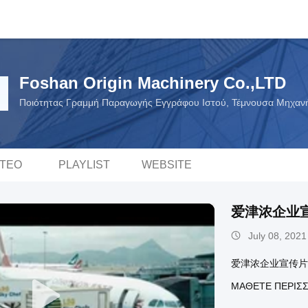
Foshan Origin Machinery Co.,LTD
Ποιότητας Γραμμή Παραγωγής Εγγράφου Ιστού, Τέμνουσα Μηχανή
ΝΤΕΟ
PLAYLIST
WEBSITE
爱津浓企业宣
July 08, 2021
爱津浓企业宣传片-
ΜΆΘΕΤΕ ΠΕΡΙΣ