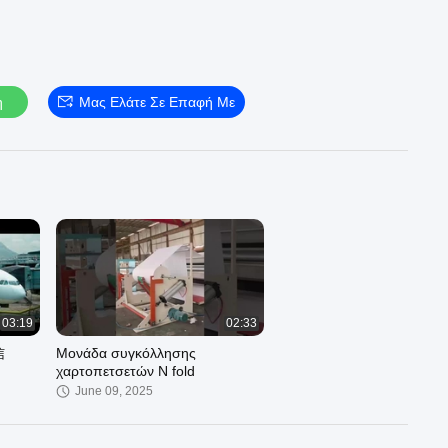
η
Μας Ελάτε Σε Επαφή Με
03:19
02:33
信
Μονάδα συγκόλλησης
χαρτοπετσετών N fold
June 09, 2025