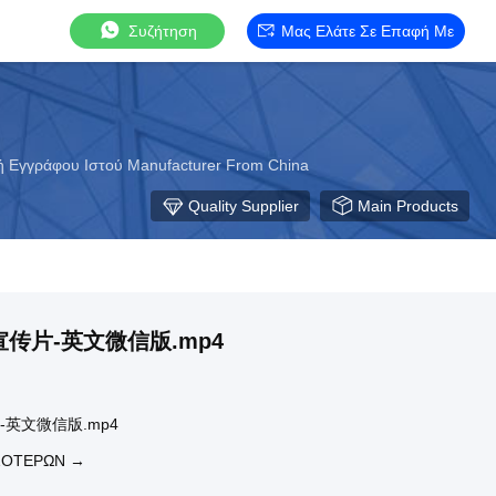
Συζήτηση
Μας Ελάτε Σε Επαφή Με
 Εγγράφου Ιστού Manufacturer From China
Quality Supplier
Main Products
传片-英文微信版.mp4
英文微信版.mp4
ΣΌΤΕΡΩΝ →