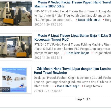
Mesin V Veded Facial Tissue Paper, Hand Towe
Machine 380V 50Hz
FHM2-6T V Folded Facial Tissue Hand Towel Folding Mach
lembar / menit / lajur Tisu wajah dan handuk tangan b
PLC Pengaturan parameter ...
Baca lebih lanjut
Harg
2025-11-26 15:56:06
Mesin V Lipat Tissue Lipat Bahan Baja 4-11kw 
Kecepatan Tinggi PLC
FTM2-10T V Folded Facial Tissue Folding Machine Fitur:
/ lajur SIEMES sistem kontrol PLC Pengaturan parameter
pompa vakum tipe ...
Baca lebih lanjut
Harga terbai
2025-11-26 15:55:11
Z/N Mesin Hand Towel Lipat dengan lem Lamina
Hand Towel Rewinder
Deskripsi Produk Foshan Origin Machinery Co., Ltd. Fosha
Foshan - jantung teknologi industri kertas tisu di China
lebih dari30 ...
Baca lebih lanjut
Harga terbaik
2025-11-26 15:52:57
Page 1 of 1