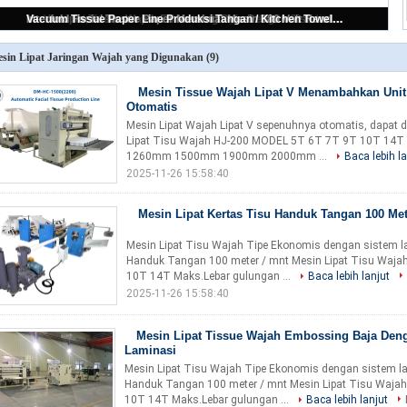
Mesin Tissue Wajah Lipat V Menambahkan Unit Transfer Otomatis
sin Lipat Jaringan Wajah yang Digunakan
(9)
Mesin Tissue Wajah Lipat V Menambahkan Unit 
Otomatis
Mesin Lipat Wajah Lipat V sepenuhnya otomatis, dapat 
Lipat Tisu Wajah HJ-200 MODEL 5T 6T 7T 9T 10T 14T
1260mm 1500mm 1900mm 2000mm ...
Baca lebih la
2025-11-26 15:58:40
Mesin Lipat Kertas Tisu Handuk Tangan 100 Met
Mesin Lipat Tisu Wajah Tipe Ekonomis dengan sistem la
Handuk Tangan 100 meter / mnt Mesin Lipat Tisu Wa
10T 14T Maks.Lebar gulungan ...
Baca lebih lanjut
2025-11-26 15:58:40
Mesin Lipat Tissue Wajah Embossing Baja Den
Laminasi
Mesin Lipat Tisu Wajah Tipe Ekonomis dengan sistem la
Handuk Tangan 100 meter / mnt Mesin Lipat Tisu Waj
10T 14T Maks.Lebar gulungan ...
Baca lebih lanjut