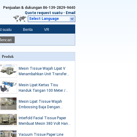
Penjualan & dukungan
86-139-2829-9440
Quote request suatu
-
Email
Select Language
t suatu
Berita
VR
encari
Produk
Mesin Tissue Wajah Lipat V
Menambahkan Unit Transfer
Otomatis
Mesin Lipat Kertas Tisu
Handuk Tangan 100 Meter /
Min
Mesin Lipat Tissue Wajah
Embossing Baja Dengan
Sistem Laminasi
Interfold Facial Tissue Paper
Membuat Mesin 380 Volt Hand
Towel Folding Machine
Vacuum Tissue Paper Line