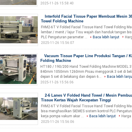
2025-11-26 15:58:40
Interfold Facial Tissue Paper Membuat Mesin 3
Towel Folding Machine
FHM2-6T V Folded Facial Tissue Hand Towel Folding Mach
lembar / menit / lajur Tisu wajah dan handuk tangan b
PLC Pengaturan parameter ...
Baca lebih lanjut
Harg
2025-11-26 15:56:07
Vacuum Tissue Paper Line Produksi Tangan / K
Folding Machine
HT180 / 190/200 Hand Towel Folding Machine MODEL 3
840mm 1050mm 1260mm Pisau menggorok 3 set di belak
depan 5 set di belakang dan depan 6...
Baca lebih lanju
2025-11-26 15:56:06
2-6 Lanes V Folded Hand Towel / Mesin Pembua
Tissue Kertas Wajah Kecepatan Tinggi
FHM2-6T V Folded Facial Tissue Hand Towel Folding Mac
bisa menghasilkan SIEMES sistem kontrol PLC Pengatur
kerja pompa vakum akar ...
Baca lebih lanjut
Harga 
2025-11-26 15:56:06