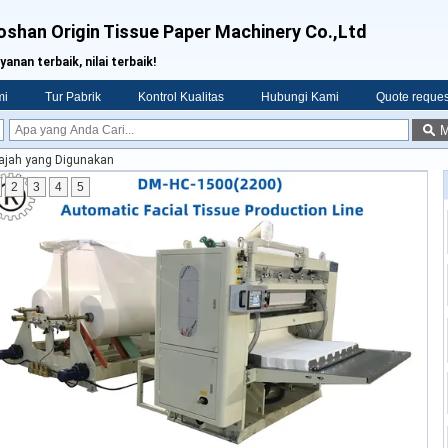
oshan Origin Tissue Paper Machinery Co.,Ltd
yanan terbaik, nilai terbaik!
mi
Tur Pabrik
Kontrol Kualitas
Hubungi Kami
Quote reques
M
Wajah yang Digunakan
2
3
4
5