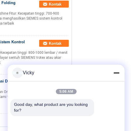
l Folding
Kontak
ine Fitur: Kecepatan tinggi: 700-900
isa menghasilkan SIEMES sistem kontrol
a terbaik
Sistem Kontrol
Kontak
 Kecepatan tinggi: 800-1000 lembar / menit
 layar sentuh SIEMENS Votex atau akar
k
Vicky
si Dapur
Kontak
5:06 AM
n OriginMachinery Co., Ltdberbasis di kota
. Kami telah mengkhususkan diri selama
Good day, what product are you looking 
for?