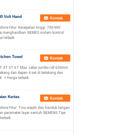
80 Volt Hand
Kontak
ine Fitur: Kecepatan tinggi: 700-900
isa menghasilkan SIEMES sistem kontrol
a terbaik
itchen Towel
Kontak
T 4T 5T 6T Max. Lebar jumbo roll 630mm
ang dan depan 4 set di belakang dan
t
Harga terbaik
tan Kertas
Kontak
hine Fitur: Tisu wajah dan handuk tangan
an parameter layar sentuh SIEMENS Tipe
terbaik