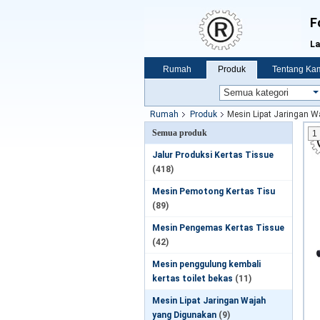
F
La
Rumah
Produk
Tentang Ka
Rumah
Produk
Mesin Lipat Jaringan 
Semua produk
1
Jalur Produksi Kertas Tissue
(418)
Mesin Pemotong Kertas Tisu
(89)
Mesin Pengemas Kertas Tissue
(42)
Mesin penggulung kembali
kertas toilet bekas
(11)
Mesin Lipat Jaringan Wajah
yang Digunakan
(9)