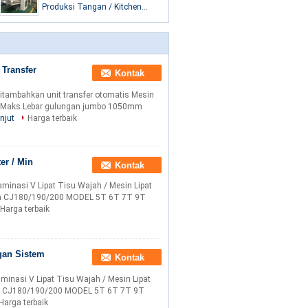
Produksi Tangan / Kitchen
Towel Folding Machine
Transfer
Kontak
ditambahkan unit transfer otomatis Mesin
 Maks.Lebar gulungan jumbo 1050mm
njut
Harga terbaik
er / Min
Kontak
minasi V Lipat Tisu Wajah / Mesin Lipat
jah CJ180/190/200 MODEL 5T 6T 7T 9T
Harga terbaik
gan Sistem
Kontak
minasi V Lipat Tisu Wajah / Mesin Lipat
ah CJ180/190/200 MODEL 5T 6T 7T 9T
Harga terbaik