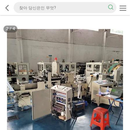
2
/
4