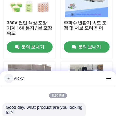
공장 투어
380V 전압 색상 포장
주파수 변환기 속도 조
기계 160 봉지 / 분 포장
정 및 서보 모터 제어
품질 관리
속도
문의 보내기
문의 보내기
저희와 연락
뉴스
Vicky
인용 을 요청 하십시오
8:50 PM
VR
Good day, what product are you looking 
for?
티슈 페이퍼 생산 라인
터치 스크린 작동 인터
충분히 380V 50Hz 뭉