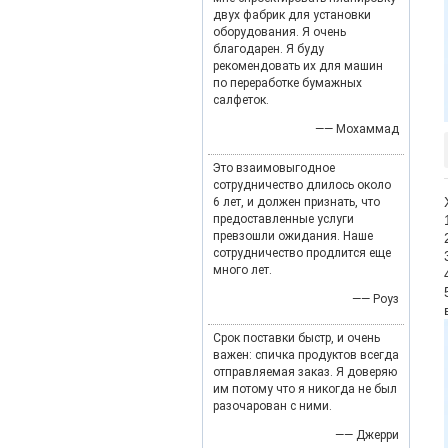
двух фабрик для установки
оборудования. Я очень
благодарен. Я буду
рекомендовать их для машин
по переработке бумажных
салфеток.
—— Мохаммад
Это взаимовыгодное
сотрудничество длилось около
6 лет, и должен признать, что
предоставленные услуги
превзошли ожидания. Наше
сотрудничество продлится еще
много лет.
—— Роуз
Срок поставки быстр, и очень
важен: спичка продуктов всегда
отправляемая заказ. Я доверяю
им потому что я никогда не был
разочарован с ними.
—— Джерри