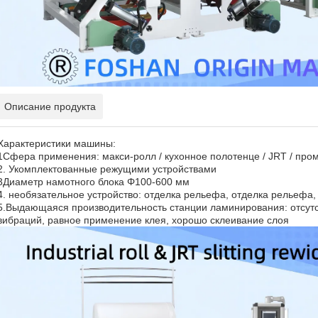
Описание продукта
Характеристики машины:
1Сфера применения: макси-ролл / кухонное полотенце / JRT / пр
2. Укомплектованные режущими устройствами
3Диаметр намотного блока Φ100-600 мм
4. необязательное устройство: отделка рельефа, отделка рельефа
5.Выдающаяся производительность станции ламинирования: отсутс
вибраций, равное применение клея, хорошо склеивание слоя