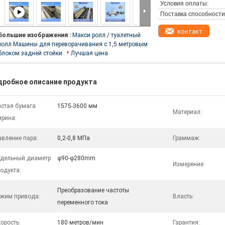
Условия оплаты:
Поставка способности
контакт
Большие изображения :
Макси ролл / туалетный
ролл Машины для переворачивания с 1,5 метровым
блоком задней стойки
Лучшая цена
дробное описание продукта
стая бумага
1575-3600 мм
Материал:
ирина:
вление пара:
0,2-0,8 МПа
Граммаж:
тдельный диаметр
φ90-φ280mm
Измерение:
одукта:
Преобразование частоты
ежим привода:
Власть:
переменного тока
орость:
180 метров/мин
Гарантия: