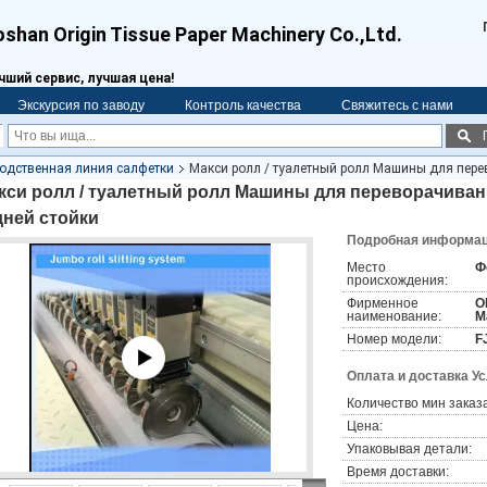
oshan Origin Tissue Paper Machinery Co.,Ltd.
чший сервис, лучшая цена!
Экскурсия по заводу
Контроль качества
Свяжитесь с нами
одственная линия салфетки
Макси ролл / туалетный ролл Машины для пере
кси ролл / туалетный ролл Машины для переворачиван
дней стойки
Подробная информаци
Место
Ф
происхождения:
Фирменное
O
наименование:
M
Номер модели:
F
Оплата и доставка У
Количество мин заказа
Цена:
Упаковывая детали:
Время доставки: