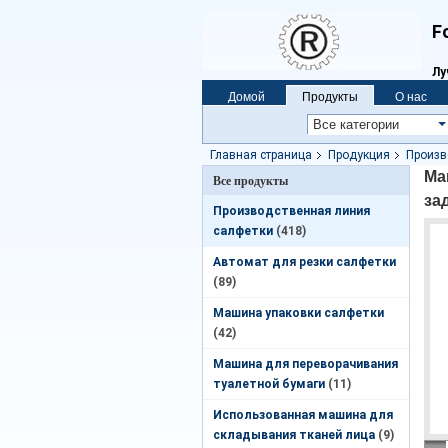
F
Лу
Домой
Продукты
О нас
Vr
Главная страница
Продукция
Произв
задней стойки
Ма
Все продукты
за
Производственная линия
салфетки
(418)
Автомат для резки салфетки
(89)
Машина упаковки салфетки
(42)
Машина для переворачивания
туалетной бумаги
(11)
Использованная машина для
складывания тканей лица
(9)