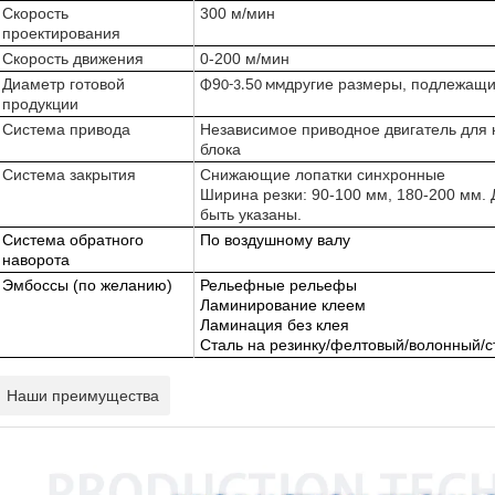
Скорость
300 м/мин
проектирования
Скорость движения
0-200 м/мин
Диаметр готовой
9
5
другие размеры, подлежащ
Φ
0-3.
0 мм
продукции
Система привода
Независимое приводное двигатель для 
блока
Система закрытия
Снижающие лопатки синхронные
Ширина резки: 90-100 мм, 180-200 мм.
быть указаны.
Система обратного
По воздушному валу
наворота
Эмбоссы (по желанию)
Рельефные рельефы
Ламинирование клеем
Ламинация без клея
Сталь на резинку/фелтовый/волонный/с
Наши преимущества