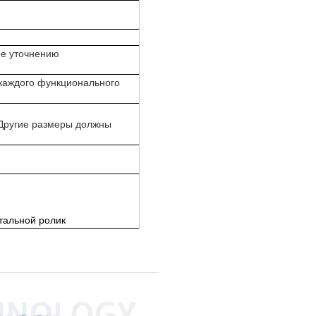
ие уточнению
каждого функционального
 Другие размеры должны
тальной ролик