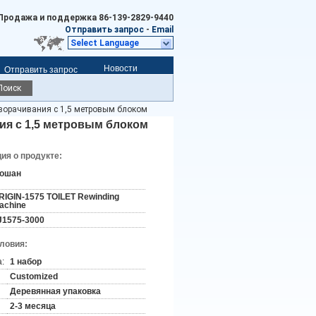
Продажа и поддержка
86-139-2829-9440
Отправить запрос
-
Email
Select Language
Новости
Отправить запрос
Поиск
ворачивания с 1,5 метровым блоком
ия с 1,5 метровым блоком
я о продукте:
ошан
RIGIN-1575 TOILET Rewinding
achine
J1575-3000
словия:
:
1 набор
Customized
Деревянная упаковка
2-3 месяца