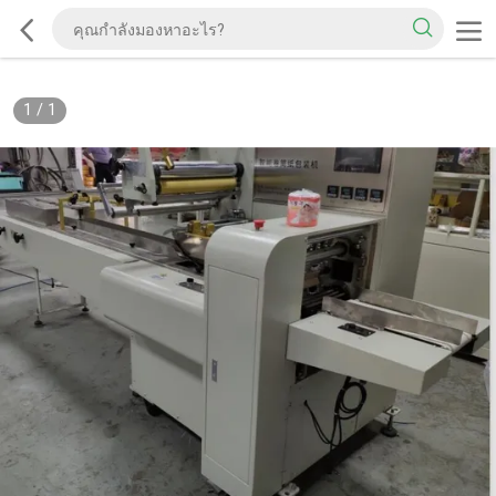
1
/
1