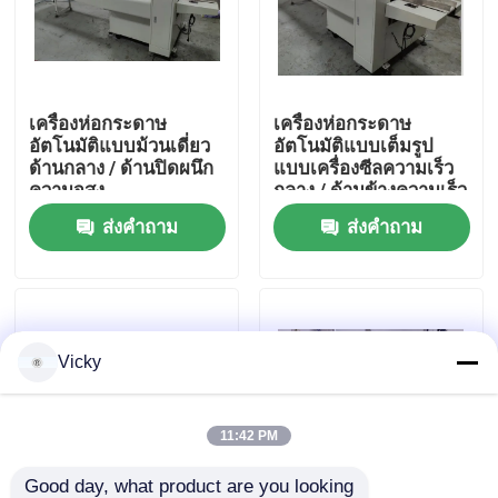
ทัวร์โรงงาน
เครื่องห่อกระดาษ
เครื่องห่อกระดาษ
การควบคุมคุณภาพ
อัตโนมัติแบบม้วนเดี่ยว
อัตโนมัติแบบเต็มรูป
ด้านกลาง / ด้านปิดผนึก
แบบเครื่องซีลความเร็ว
ความจุสูง
กลาง / ด้านข้างความเร็ว
ติดต่อเรา
สูง
ส่งคำถาม
ส่งคำถาม
ข่าว
ขอทุน
Vicky
VR
11:42 PM
สายการผลิตกระดาษทิชชู
Good day, what product are you looking 