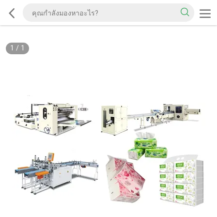
1
/
1