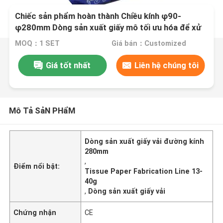
Chiếc sản phẩm hoàn thành Chiều kính φ90-
φ280mm Dòng sản xuất giấy mô tối ưu hóa để xử
lý Grammage 13-40g mỗi mét vuông cho sản xuất
MOQ：1 SET
Giá bán：Customized
mô
Giá tốt nhất
Liên hệ chúng tôi
Mô Tả SảN PHẩM
Dòng sản xuất giấy vải đường kính
280mm
,
Điểm nổi bật:
Tissue Paper Fabrication Line 13-
40g
,
Dòng sản xuất giấy vải
Chứng nhận
CE