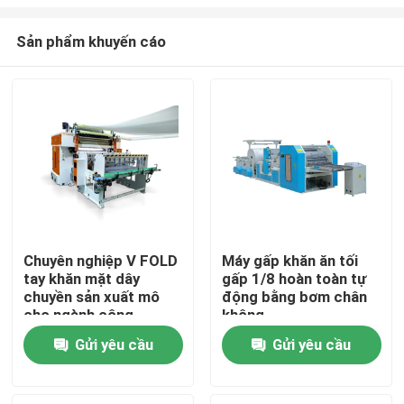
Sản phẩm khuyến cáo
Chuyên nghiệp V FOLD
Máy gấp khăn ăn tối
tay khăn mặt dây
gấp 1/8 hoàn toàn tự
Nhà
chuyền sản xuất mô
động bằng bơm chân
cho ngành công
không
nghiệp mô với đơn vị
Sản phẩm
Gửi yêu cầu
Gửi yêu cầu
chuyển tự động
Về chúng tôi