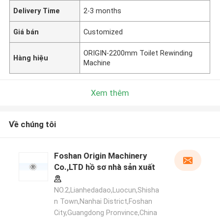
Delivery Time
2-3 months
Giá bán
Customized
ORIGIN-2200mm Toilet Rewinding
Hàng hiệu
Machine
Xem thêm
Về chúng tôi
Foshan Origin Machinery
Co.,LTD hồ sơ nhà sản xuất
NO.2,Lianhedadao,Luocun,Shisha
n Town,Nanhai District,Foshan
City,Guangdong Pronvince,China