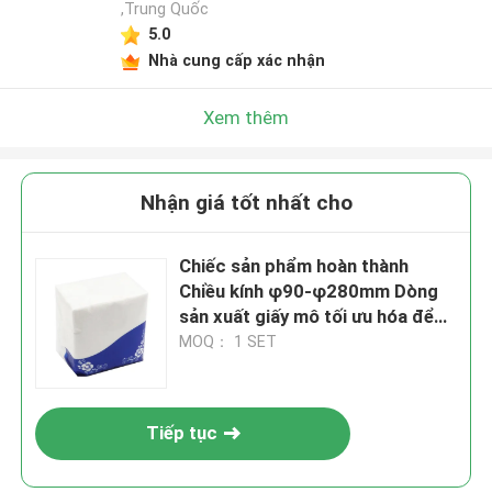
,Trung Quốc
5.0
Nhà cung cấp xác nhận
Xem thêm
Nhận giá tốt nhất cho
Chiếc sản phẩm hoàn thành
Chiều kính φ90-φ280mm Dòng
sản xuất giấy mô tối ưu hóa để
xử lý Grammage 13-40g mỗi mét
MOQ： 1 SET
vuông cho sản xuất mô
Tiếp tục