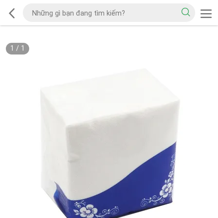
1
/
1