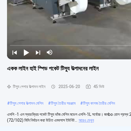
একক লাইন হাই স্পিড পকেট টিস্যু উত্পাদনের লাইন
টিস্যু পেপার উত্পাদন লাইন
2025-06-20
45 ভিউ
#
টিস্যু পেপার উত্পাদন মেশিন
#
টিস্যু তৈরীর সরঞ্জাম
#
টিস্যু কাগজ তৈরীর মেশিন
এসপি -1 এল স্বয়ংক্রিয় পকেট টিস্যু ভাঁজ মেশিন মডেল এসপি-1L সর্বোচ্চ। জমbo রোল প
(72/102) মিমি নির্বাচন করা উচিত এমবসাস ইউনিট...
আরও দেখুন