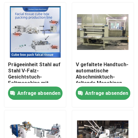
Prägeeinheit Stahl auf
V gefaltete Handtuch-
Stahl V-Falz-
automatische
Gesichtstuch-
Abschminktuch-
Faltmaschine mit
faltende Maschinen-
automatischem
weiche Kasten-
Anfrage absenden
Anfrage absenden
Transfer
Verpackung
Zu Hause
Produkte
Über uns