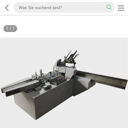
1
/
1