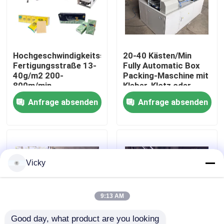
Werksbesichtigung
Hochgeschwindigkeitsseidenpapier-
20-40 Kästen/Min
Qualitätskontrolle
Fertigungsstraße 13-
Fully Automatic Box
40g/m2 200-
Packing-Maschine mit
800m/min
Kleber-Klotz oder
Kontakt mit uns
Band-Säge
Anfrage absenden
Anfrage absenden
Neuigkeiten
Bitte um ein Angebot
Vicky
VR
9:13 AM
Seidenpapier-Fertigungsstraße
Good day, what product are you looking 