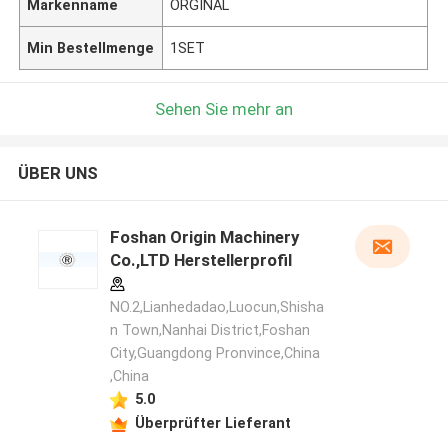
Markenname
ORGINAL
Min Bestellmenge
1SET
Sehen Sie mehr an
ÜBER UNS
Foshan Origin Machinery
Co.,LTD Herstellerprofil
NO.2,Lianhedadao,Luocun,Shisha
n Town,Nanhai District,Foshan
City,Guangdong Pronvince,China
,China
5.0
Überprüfter Lieferant