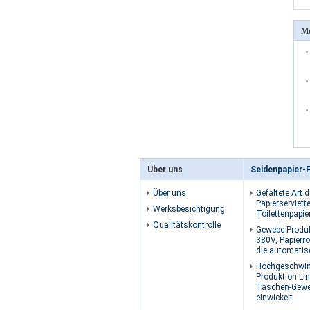
Me
Über uns
Über uns
Gefaltete Art 
Papierserviett
Werksbesichtigung
Toilettenpapie
Qualitätskontrolle
Gewebe-Produ
380V, Papierro
die automati
Hochgeschwind
Produktion Lin
Taschen-Geweb
einwickelt