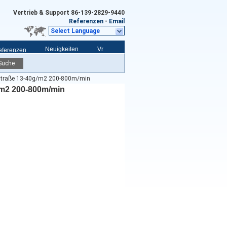
Vertrieb & Support
86-139-2829-9440
Referenzen
-
Email
Select Language
Neuigkeiten
Vr
eferenzen
Suche
sstraße 13-40g/m2 200-800m/min
/m2 200-800m/min