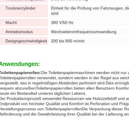
Trocknerzylinder
Einheit für die Prüfung von Fahrzeugen, d
sind
Macht
380 V/50 Hz
Antriebsmodus
Wechselstromfrequenzumwandlung
Designgeschwindigkeit
200 bis 800 m/min
Anwendungen:
Toilettenpapierrollen:
Die Toilettenpapiermaschinen werden nicht nur 
Toilettenpapierrollen verwendet, sondern werden in der Regel aus we
hergestellt, das in regelmäßigen Abständen perforiert wird.Dies ermöglic
bequem abzureißenToilettenpapierrollen bieten allen Benutzern Komfor
heute ein Bestandteil unseres täglichen Lebens.
Der Produktionsprozeß verwendet Ressourcen wie Holzzzellstoff und a
Endprodukt von höchster Qualität und Komfort ist.Perforation und Prä
Herstellungsprozess von ToilettenpapierrollenDie Verpackung dieser Roll
Beförderung und die Gewährleistung ihrer Qualität bei der Lieferung an