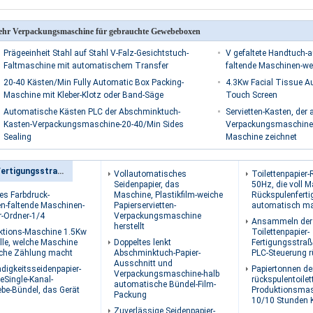
hr Verpackungsmaschine für gebrauchte Gewebeboxen
Prägeeinheit Stahl auf Stahl V-Falz-Gesichtstuch-
V gefaltete Handtuch-
Faltmaschine mit automatischem Transfer
faltende Maschinen-we
20-40 Kästen/Min Fully Automatic Box Packing-
4.3Kw Facial Tissue A
Maschine mit Kleber-Klotz oder Band-Säge
Touch Screen
Automatische Kästen PLC der Abschminktuch-
Servietten-Kasten, der
Kasten-Verpackungsmaschine-20-40/Min Sides
Verpackungsmaschine,
Sealing
Maschine zeichnet
Seidenpapier-Fertigungsstraße
Vollautomatisches
Toilettenpapier-
Seidenpapier, das
50Hz, die voll 
des Farbdruck-
Maschine, Plastikfilm-weiche
Rückspulenfert
en-faltende Maschinen-
Papierservietten-
automatisch m
r-Ordner-1/4
Verpackungsmaschine
Ansammeln der
herstellt
ktions-Maschine 1.5Kw
Toilettenpapier-
lle, welche Maschine
Doppeltes lenkt
Fertigungsstraß
sche Zählung macht
Abschminktuch-Papier-
PLC-Steuerung r
Ausschnitt und
igkeitsseidenpapier-
Papiertonnen de
Verpackungsmaschine-halb
eSingle-Kanal-
rückspulentoile
automatische Bündel-Film-
e-Bündel, das Gerät
Produktionsmas
Packung
10/10 Stunden K
Zuverlässige Seidenpapier-