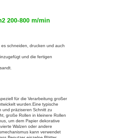
/m2 200-800 m/min
ie es schneiden, drucken und auch
nzugefügt und die fertigen
sandt.
peziell für die Verarbeitung großer
ntwickelt wurden.Eine typische
 und präziseren Schnitt zu
t, große Rollen in kleinere Rollen
us, um dem Papier dekorative
avierte Walzen oder andere
onsmechanismus kann verwendet
ss Benutzer einzelne Blätter