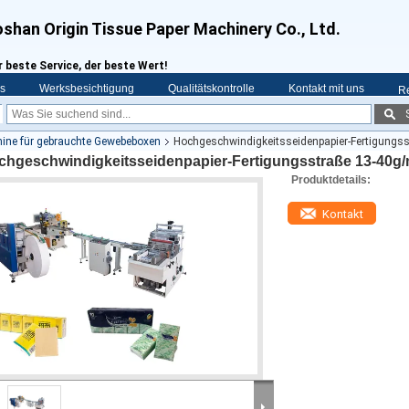
shan Origin Tissue Paper Machinery Co., Ltd.
r beste Service, der beste Wert!
s
Werksbesichtigung
Qualitätskontrolle
Kontakt mit uns
R
ne für gebrauchte Gewebeboxen
Hochgeschwindigkeitsseidenpapier-Fertigung
chgeschwindigkeitsseidenpapier-Fertigungsstraße 13-40g
Produktdetails:
Kontakt