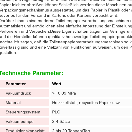
Papier leichter abreißen könnenSchließlich werden diese Maschinen a
Verpackungsmechanismus ausgestattet, um das Papier in Plastik oder a
bevor es für den Versand in Kartons oder Kartons verpackt wird.
Darüber hinaus sind moderne Toilettenpapierverarbeitungsmaschinen
automatisiert und ermöglichen eine einfache Anpassung der Einstellun
Perforieren und Verpacken.Diese Eigenschaften tragen zur Verringerung 
und die Hersteller können qualitativ hochwertige Toilettenpapierprodukt
möchte ich sagen, daß die Toilettenpapierverarbeitungsmaschinen so ko
zuverlässig sind und eine Vielzahl von Funktionen aufweisen, um den Pr
gestalten.
Technische Parameter:
Parameter
Wert
Vakuumdruck
>= 0,09 MPa
Material
Holzzzellstoff, recyceltes Papier usw.
Steuerungssystem
PLC
Vakuumpumpe
2-4 Sätze
Produktionskapazität
2 bis 20 Tonnen/Tag