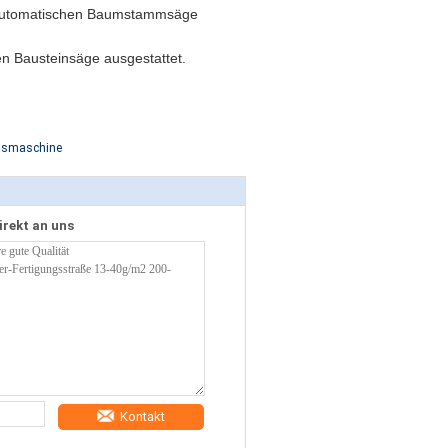
er automatischen Baumstammsäge
hen Bausteinsäge ausgestattet.
gsmaschine
irekt an uns
Kontakt