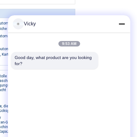
automatische Abschminktuch-
Vicky
iche Kasten-Verpackung
utomatic Box Packing Machine
9:53 AM
 automatische Kasten-
 Karton-Kasten-Verpackungs-
Good day, what product are you looking 
for?
Kontakt mit uns
Rolle 380V
Maschinen-
igungsstraße
Kontakt mit uns
acht
Bitte um ein Angebot
E-Mail
e, die SIMEN
Sitemap
ückspult
r
tten-Gewebe-
chine-8-
apazitäts-