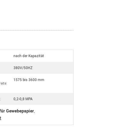
nach der Kapazität
380V/50HZ
1575 bis 3600 mm
eite:
:
0,2-0,8 MPA
für Gewebepapier
,
2