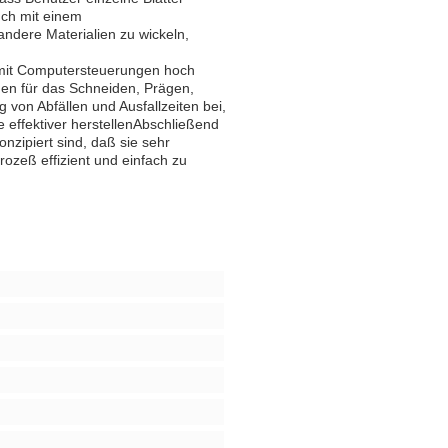
uch mit einem
ndere Materialien zu wickeln,
 mit Computersteuerungen hoch
gen für das Schneiden, Prägen,
von Abfällen und Ausfallzeiten bei,
e effektiver herstellenAbschließend
nzipiert sind, daß sie sehr
ozeß effizient und einfach zu