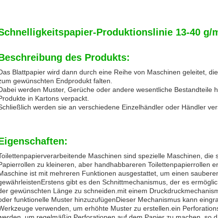
Schnelligkeitspapier-Produktionslinie 13-40 g
Beschreibung des Produkts:
Das Blattpapier wird dann durch eine Reihe von Maschinen geleitet, d
zum gewünschten Endprodukt falten.
Dabei werden Muster, Gerüche oder andere wesentliche Bestandteile hi
Produkte in Kartons verpackt.
Schließlich werden sie an verschiedene Einzelhändler oder Händler ver
Eigenschaften:
Toilettenpapierverarbeitende Maschinen sind spezielle Maschinen, die s
Papierrollen zu kleineren, aber handhabbareren Toilettenpapierrollen e
Maschine ist mit mehreren Funktionen ausgestattet, um einen sauberen
gewährleistenErstens gibt es den Schnittmechanismus, der es ermöglich
der gewünschten Länge zu schneiden.mit einem Druckdruckmechanism
oder funktionelle Muster hinzuzufügenDieser Mechanismus kann eingr
Werkzeuge verwenden, um erhöhte Muster zu erstellen.ein Perforati
werden, um regelmäßig Perforationen auf dem Papier zu machen, so da