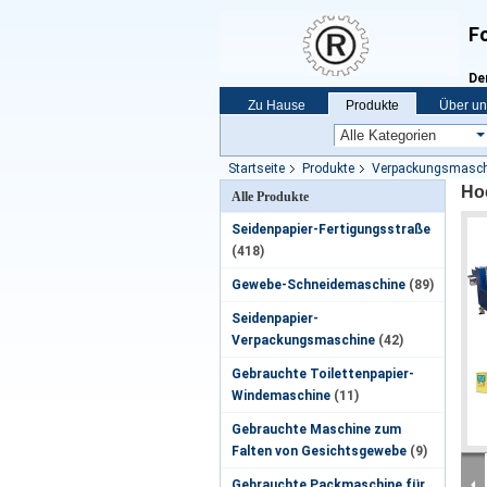
Fo
De
Zu Hause
Produkte
Über un
Startseite
Produkte
Verpackungsmaschi
Ho
Alle Produkte
Seidenpapier-Fertigungsstraße
(418)
Gewebe-Schneidemaschine
(89)
Seidenpapier-
Verpackungsmaschine
(42)
Gebrauchte Toilettenpapier-
Windemaschine
(11)
Gebrauchte Maschine zum
Falten von Gesichtsgewebe
(9)
Gebrauchte Packmaschine für