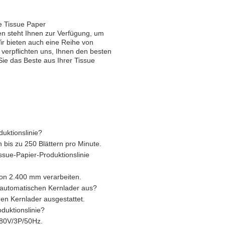
re Tissue Paper
en steht Ihnen zur Verfügung, um
r bieten auch eine Reihe von
 verpflichten uns, Ihnen den besten
Sie das Beste aus Ihrer Tissue
uktionslinie?
 bis zu 250 Blättern pro Minute.
issue-Papier-Produktionslinie
von 2.400 mm verarbeiten.
m automatischen Kernlader aus?
hen Kernlader ausgestattet.
duktionslinie?
 380V/3P/50Hz.