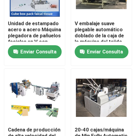
Unidad de estampado
V embalaje suave
acero a acero Máquina
plegable automático
plegadora de pañuelos
doblado de la caja de
faciales en V con
la máquina del tejido
transferencia
facial de la toalla de
Enviar Consulta
Enviar Consulta
automática
mano
En casa
Productos
Cadena de producción
20-40 cajas/máquina
Sobre nosotros
de alta velocidad del
de Min Fully Automatic