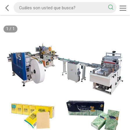
1
/
1