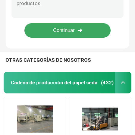
Empaquetadora plástica del tejido facial, tracción de la película del vacío de la máquina de papel de embalaje
Dispositivo de empaquetado plástico grande del tejido facial de la empaquetadora del papel seda del tamaño
Cortadora del papel seda
la circular automática 15KW vio la cortadora, industrial vio los cortes/minuto de la máquina 30-50
Pequeña cortadora del rollo de SawJumbo de la banda, cortadora del rollo de retrete automática
Empaquetadora del papel seda
Automático de alta velocidad vio la cortadora, cortadora del rollo enorme 380V 50/60Hz
Máquina de repliegue de papel higiénico de segunda 
OTRAS CATEGORÍAS DE NOSOTROS
Máquina de plegado de tejido facial usada
Cadena de producción del papel seda
(432)
Máquina de embalaje de papel blando usada
Máquina de sierra de registro de tejido facial usada
Máquina de embalaje de papel higiénico usado