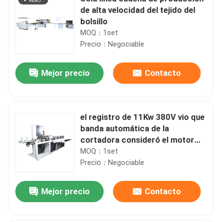
de alta velocidad del tejido del
bolsillo
MOQ：1set
Precio：Negociable
Mejor precio
Contacto
el registro de 11Kw 380V vio que
banda automática de la
cortadora consideró el motor
servo del DELTA del cortador
MOQ：1set
Precio：Negociable
Mejor precio
Contacto