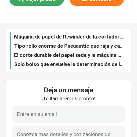
Vida útil larga automática doblada N del sistema de control del PLC de la bomba de vacío de raíz de la carpeta de la toalla
Máquina plegable doblada N de la toalla de mano, capacidad plegable de la máquina del papel seda alta
Recorrido por la fábrica
Máquina durable de Rewinder de la cortadora, anchura que raja de Adjsutable del rollo de la máquina de papel el rebobinar
Máquina de Rewinder de la cortadora del eje de aire, papel que raja y máquina 200 M/minuto el rebobinar
Máquina de papel de Rewinder de la cortadora del rollo, máquinas que rajan de alta velocidad Pneuamtic
Control de calidad
Tipo rollo enorme de Pneuamtic que raja y capacidad del eje de aire de la máquina el rebobinar alta
El corte durable del papel seda y la máquina del paquete de la empaquetadora conectan fácilmente
Contacta con nosotros
Solo bolso que envuelve la determinación de los parámetros de la pantalla táctil de la empaquetadora del papel seda
Empaquetadora de etiquetado automática del tejido, embaladora del papel higiénico 100 bolsos/minuto
Noticias
Máquina de etiquetado automática de alta velocidad de la empaquetadora del papel seda del bolsillo 380V
Deja un mensaje
Embaladora del bolsillo del papel seda bolso automático lleno de la empaquetadora del solo
Solicitar una cita
¡Te llamaremos pronto!
Empaquetadora suave del tejido facial del tamaño grande completamente automático económico de alta velocidad
el controlar facial plástico de la película del motor servo de Panasoinc de la empaquetadora del papel seda 380v
VR
20-80 bolsos/empaquetadora mínima del tejido facial, empaquetadora de papel 380v 50Hz
sistema de control automático completo del PLC de SIEMENS de la empaquetadora del papel seda 6.75kw
Cadena de producción del papel seda