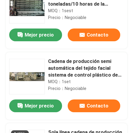
toneladas/10 horas de la
máquina 8-10 el rebobinar
MOQ：1sest
Precio：Negociable
Mejor precio
Contacto
Cadena de producción semi
automática del tejido facial
sistema de control plástico de
programa del PLC que embala
MOQ：1set
Precio：Negociable
Mejor precio
Contacto
Sola línea cadena de producción