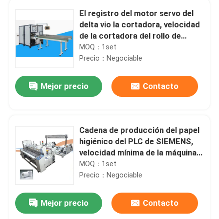
El registro del motor servo del
delta vio la cortadora, velocidad
de la cortadora del rollo de
retrete
MOQ：1set
Precio：Negociable
Mejor precio
Contacto
Cadena de producción del papel
higiénico del PLC de SIEMENS,
velocidad mínima de la máquina
250m/el rebobinar del papel
MOQ：1set
higiénico
Precio：Negociable
Mejor precio
Contacto