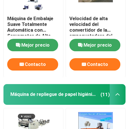
Máquina de Embalaje
Velocidad de alta
Suave Totalmente
velocidad del
Automática con
convertidor de la
Servomotor de Alta
empaquetadora del
Velocidad
tejido facial 5.65Kw
Mejor precio
Mejor precio
Frequnecy ajustable
Contacto
Contacto
Máquina de repliegue de papel higiénico de segunda mano
(11)