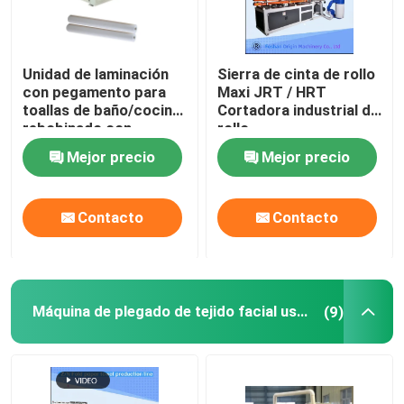
Unidad de laminación
Sierra de cinta de rollo
con pegamento para
Maxi JRT / HRT
toallas de baño/cocina,
Cortadora industrial de
rebobinado con
rollo
pantalla táctil
Mejor precio
Mejor precio
Contacto
Contacto
Máquina de plegado de tejido facial usada
(9)