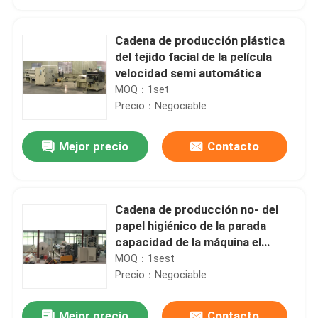
Cadena de producción plástica
del tejido facial de la película
velocidad semi automática
MOQ：1set
Precio：Negociable
Mejor precio
Contacto
Cadena de producción no- del
En casa
papel higiénico de la parada
capacidad de la máquina el
rebobinar alta
MOQ：1sest
Productos
Precio：Negociable
Sobre nosotros
Mejor precio
Contacto