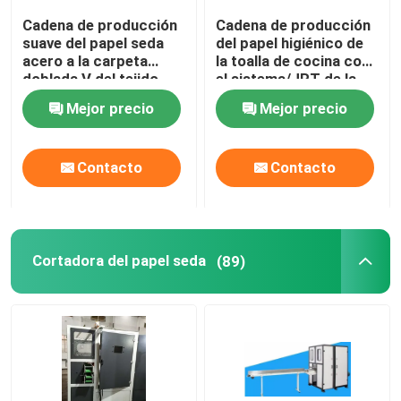
Cadena de producción
Cadena de producción
Máquina de envoltura de papel higiénico de un solo rol
suave del papel seda
del papel higiénico de
acero a la carpeta
la toalla de cocina con
doblada V del tejido
el sistema/JRT de la
facial del acero
laminación del
Máquina de embalaje de caja de tejidos de segunda m
Mejor precio
Mejor precio
pegamento
Transferencia automática de máquina entrelazada
Contacto
Contacto
Cortadora del papel seda
(89)