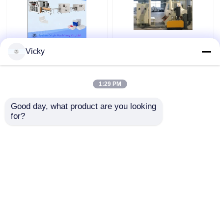
Z/N Máquina de toallas
V dobló el sistema de
Vicky
de mano plegable con
control material de
laminado de
acero plegable del PLC
pegamento Revinder de
de la velocidad de la
1:29 PM
toallas de cocina
máquina 4-11kw del
Mejor precio
Mejor precio
tejido
Good day, what product are you looking 
for?
Contacto
Contacto
Vea más
Inicio
Mapa del Sitio
Contactar Ahora
Desktop Site
Mapa del Sitio
política de privacidad