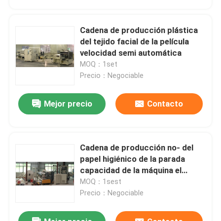
Cadena de producción plástica
del tejido facial de la película
velocidad semi automática
MOQ：1set
Precio：Negociable
Mejor precio
Contacto
Cadena de producción no- del
En casa
papel higiénico de la parada
capacidad de la máquina el
rebobinar alta
MOQ：1sest
Productos
Precio：Negociable
Sobre nosotros