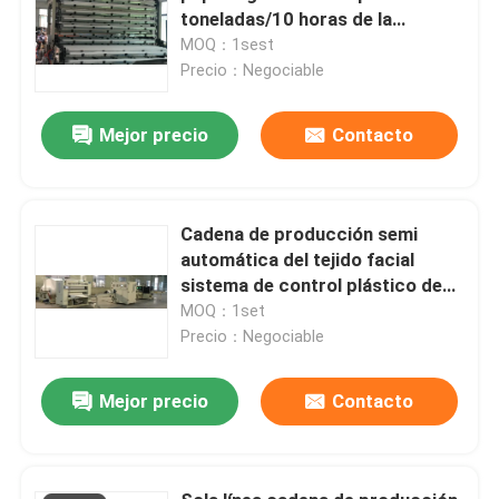
toneladas/10 horas de la
máquina 8-10 el rebobinar
MOQ：1sest
Precio：Negociable
Mejor precio
Contacto
Cadena de producción semi
automática del tejido facial
sistema de control plástico de
programa del PLC que embala
MOQ：1set
Precio：Negociable
Mejor precio
Contacto