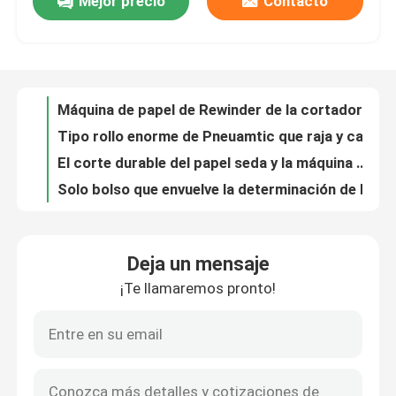
Mejor precio
Contacto
Vida útil larga automática doblada N del sistema de control del PLC de la bomba de vacío de raíz de la carpeta de la toalla
Máquina plegable doblada N de la toalla de mano, capacidad plegable de la máquina del papel seda alta
Recorrido por la fábrica
Máquina durable de Rewinder de la cortadora, anchura que raja de Adjsutable del rollo de la máquina de papel el rebobinar
Máquina de Rewinder de la cortadora del eje de aire, papel que raja y máquina 200 M/minuto el rebobinar
Control de calidad
Máquina de papel de Rewinder de la cortadora del rollo, máquinas que rajan de alta velocidad Pneuamtic
Tipo rollo enorme de Pneuamtic que raja y capacidad del eje de aire de la máquina el rebobinar alta
Contacta con nosotros
El corte durable del papel seda y la máquina del paquete de la empaquetadora conectan fácilmente
Solo bolso que envuelve la determinación de los parámetros de la pantalla táctil de la empaquetadora del papel seda
Empaquetadora de etiquetado automática del tejido, embaladora del papel higiénico 100 bolsos/minuto
Noticias
Máquina de etiquetado automática de alta velocidad de la empaquetadora del papel seda del bolsillo 380V
Deja un mensaje
Embaladora del bolsillo del papel seda bolso automático lleno de la empaquetadora del solo
Solicitar una cita
¡Te llamaremos pronto!
Empaquetadora suave del tejido facial del tamaño grande completamente automático económico de alta velocidad
el controlar facial plástico de la película del motor servo de Panasoinc de la empaquetadora del papel seda 380v
VR
20-80 bolsos/empaquetadora mínima del tejido facial, empaquetadora de papel 380v 50Hz
sistema de control automático completo del PLC de SIEMENS de la empaquetadora del papel seda 6.75kw
Cadena de producción del papel seda