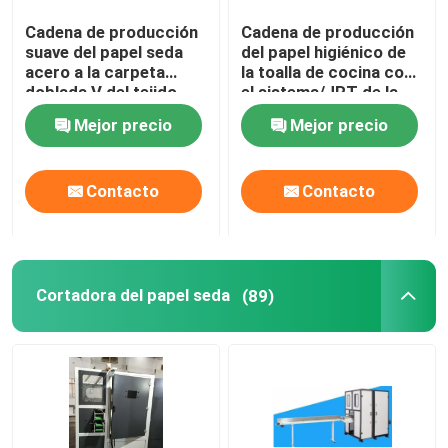
Cadena de producción
Cadena de producción
Máquina de envoltura de papel higiénico de un solo rol
suave del papel seda
del papel higiénico de
acero a la carpeta
la toalla de cocina con
doblada V del tejido
el sistema/JRT de la
Máquina de embalaje de caja de tejidos de segunda m
facial del acero
laminación del
Mejor precio
Mejor precio
pegamento
Transferencia automática de máquina entrelazada
Contacto
Contacto
Cortadora del papel seda
(89)