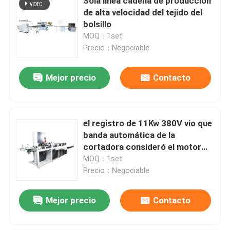
Sola línea cadena de producción
de alta velocidad del tejido del
bolsillo
MOQ：1set
Precio：Negociable
Mejor precio
Contacto
el registro de 11Kw 380V vio que
banda automática de la
cortadora consideró el motor
servo del DELTA del cortador
MOQ：1set
Precio：Negociable
Mejor precio
Contacto