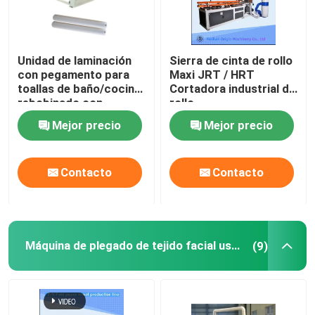
Unidad de laminación
Sierra de cinta de rollo
con pegamento para
Maxi JRT / HRT
toallas de baño/cocina,
Cortadora industrial de
rebobinado con
rollo
pantalla táctil
Mejor precio
Mejor precio
Contacto
Contacto
Máquina de plegado de tejido facial usada
(9)