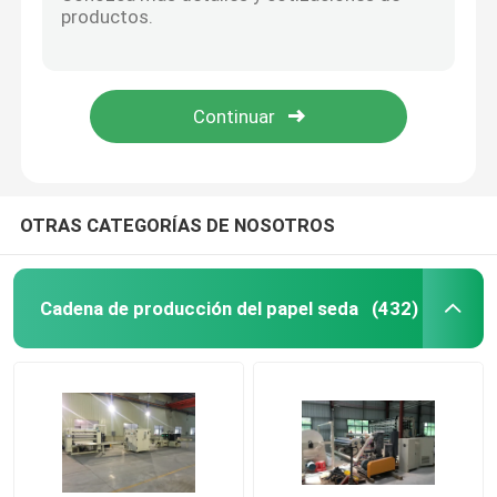
Empaquetadora plástica del tejido facial, tracción de la película del vacío de la máquina de papel de embalaje
Dispositivo de empaquetado plástico grande del tejido facial de la empaquetadora del papel seda del tamaño
Cortadora del papel seda
la circular automática 15KW vio la cortadora, industrial vio los cortes/minuto de la máquina 30-50
Pequeña cortadora del rollo de SawJumbo de la banda, cortadora del rollo de retrete automática
Empaquetadora del papel seda
Automático de alta velocidad vio la cortadora, cortadora del rollo enorme 380V 50/60Hz
Máquina de repliegue de papel higiénico de segunda 
OTRAS CATEGORÍAS DE NOSOTROS
Máquina de plegado de tejido facial usada
Cadena de producción del papel seda
(432)
Máquina de embalaje de papel blando usada
Máquina de sierra de registro de tejido facial usada
Máquina de embalaje de papel higiénico usado