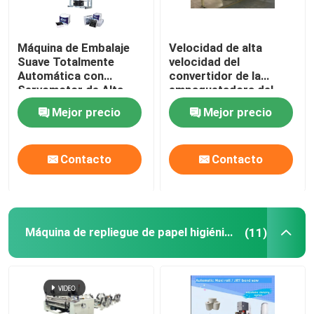
Máquina de Embalaje
Velocidad de alta
Suave Totalmente
velocidad del
Automática con
convertidor de la
Servomotor de Alta
empaquetadora del
Velocidad
tejido facial 5.65Kw
Mejor precio
Mejor precio
Frequnecy ajustable
Contacto
Contacto
Máquina de repliegue de papel higiénico de segunda mano
(11)