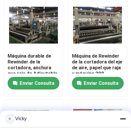
Recorrido por la fábrica
Control de calidad
Contacta con nosotros
Máquina durable de
Máquina de Rewinder
Rewinder de la
de la cortadora del eje
cortadora, anchura
de aire, papel que raja
Noticias
que raja de Adjsutable
y máquina 200
del rollo de la máquina
M/minuto el rebobinar
Enviar Consulta
Enviar Consulta
de papel el rebobinar
Solicitar una cita
VR
Vicky
Cadena de producción del papel seda