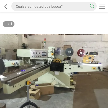
1
/
1