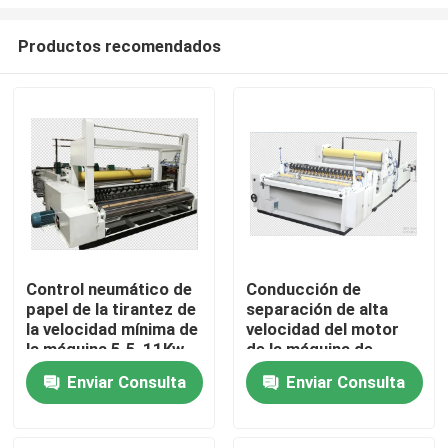
Productos recomendados
Control neumático de
Conducción de
papel de la tirantez de
separación de alta
En casa
la velocidad mínima de
velocidad del motor
la máquina 5.5-11Kw
de la máquina de
200m/de Rewinder de
Rewinder de la
Productos
Enviar Consulta
Enviar Consulta
la cortadora
cortadora del rollo
maxi/enorme
Sobre nosotros