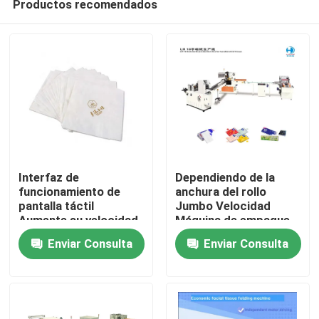
Productos recomendados
Interfaz de
Dependiendo de la
funcionamiento de
anchura del rollo
pantalla táctil
Jumbo Velocidad
Aumente su velocidad
Máquina de empaque
En casa
de producción con la
de tejidos faciales
Enviar Consulta
Enviar Consulta
máquina plegable de
Máquina plegable
110 metros/min
Velocidad 110
Productos
metros/min
Sobre nosotros