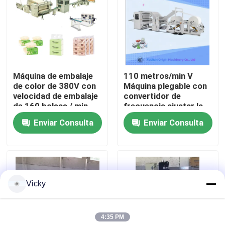
Recorrido por la fábrica
Control de calidad
Máquina de embalaje
110 metros/min V
de color de 380V con
Máquina plegable con
Contacta con nosotros
velocidad de embalaje
convertidor de
de 160 bolsas / min
frecuencia ajustar la
velocidad y el control
Enviar Consulta
Enviar Consulta
Noticias
del servomotor
Solicitar una cita
Vicky
VR
4:35 PM
Cadena de producción del papel seda