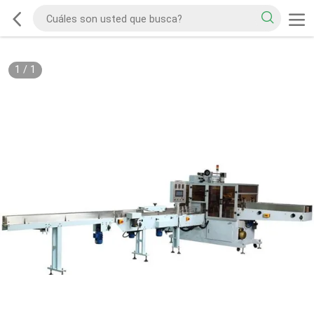
1
/
1