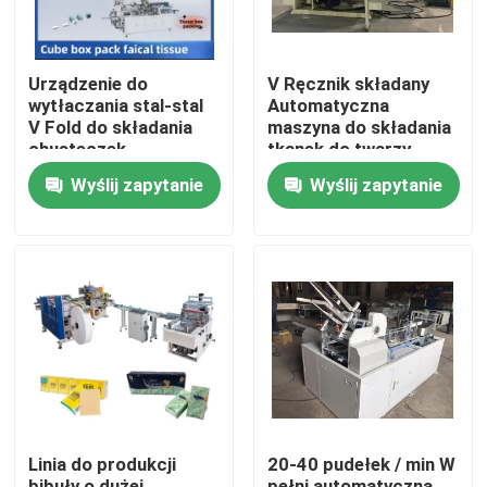
Urządzenie do
V Ręcznik składany
wytłaczania stal-stal
Automatyczna
V Fold do składania
maszyna do składania
chusteczek
tkanek do twarzy
higienicznych z
Opakowanie z miękkim
Wyślij zapytanie
Wyślij zapytanie
automatycznym
pudełkiem
transferem
Do domu
Produkty
Linia do produkcji
20-40 pudełek / min W
O nas
bibuły o dużej
pełni automatyczna