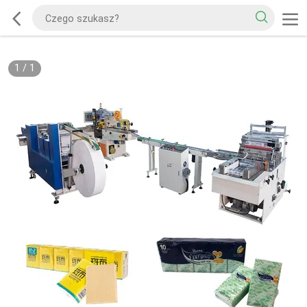
1
/
1