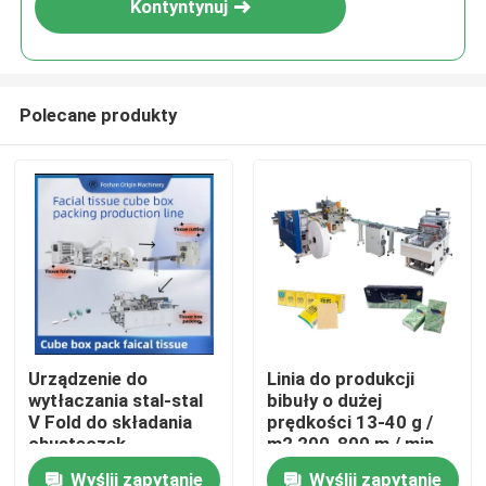
Kontyntynuj
Polecane produkty
Do domu
Urządzenie do
Linia do produkcji
wytłaczania stal-stal
bibuły o dużej
Produkty
V Fold do składania
prędkości 13-40 g /
chusteczek
m2 200-800 m / min
higienicznych z
Wyślij zapytanie
Wyślij zapytanie
O nas