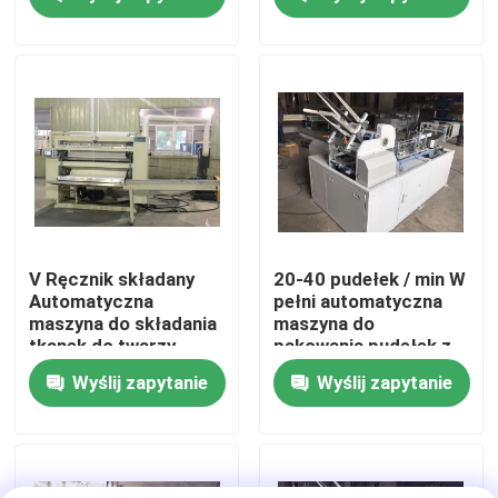
automatycznym
transferem
Wycieczka po fabryce
Kontrola jakości
Skontaktuj się z nami
Nowości
V Ręcznik składany
20-40 pudełek / min W
Automatyczna
pełni automatyczna
maszyna do składania
maszyna do
Poproś o wycenę
tkanek do twarzy
pakowania pudełek z
Opakowanie z miękkim
dziennikiem kleju lub
Wyślij zapytanie
Wyślij zapytanie
pudełkiem
piłą taśmową
VR
Linia do produkcji bibuły