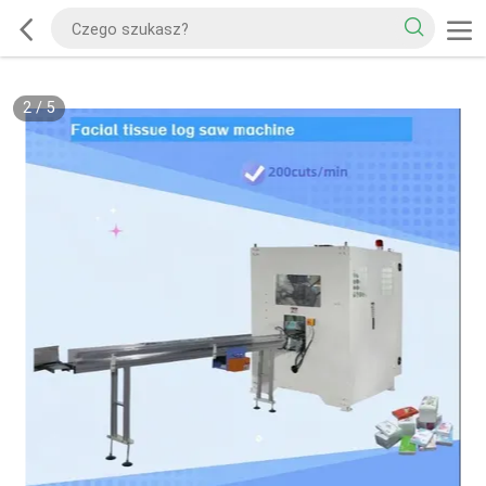
2
/
5