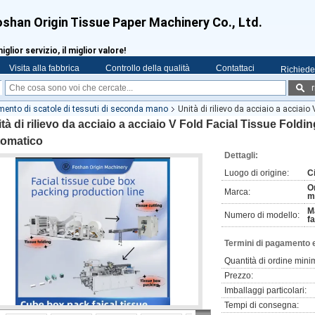
shan Origin Tissue Paper Machinery Co., Ltd.
miglior servizio, il miglior valore!
Visita alla fabbrica
Controllo della qualità
Contattaci
Richiede
r
ento di scatole di tessuti di seconda mano
Unità di rilievo da acciaio a acciai
tà di rilievo da acciaio a acciaio V Fold Facial Tissue Fold
tomatico
Dettagli:
Luogo di origine:
C
Or
Marca:
m
M
Numero di modello:
f
Termini di pagamento 
Quantità di ordine mini
Prezzo:
Imballaggi particolari:
Tempi di consegna: