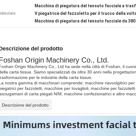
Macchina di piegatura del tessuto facciale a tra
V piegatrice del fazzoletto per il trucco della volt
idenziare:
Macchina di piegatura del tessuto facciale da 380
Descrizione del prodotto
Foshan Origin Machinery Co., Ltd.
Foshan Origin Machinery Co., Ltd ha sede nella città di Foshan, il cuore
della carta tissue. Siamo specializzati da oltre 30 anni nella progettazi
trasformazione per le industrie della carta tissue.
La nostra gamma di macchinari comprende: macchine riavvolgitrici per p
piegatrici per fazzoletti, macchine per tovaglioli, macchine per fazzolett
asciugamani di carta piegati N/M, macchine confezionatrici e altre macc
Descrizione del prodotto