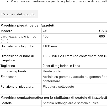
Macchina semiautomatica per la sigillatura di scatole di fazzolett
Parametri del prodotto
Macchina piegatrice per fazzoletti
Modello
CS-2L
CS-3
Larghezza rotolo jumbo
400
600
(mm)
Diametro rotolo jumbo
1100 mm
(mm)
Dimensione cilindro di
180 / 190 / 200 mm (da confermare con il c
piegatura
Taglierina
2 set di taglierine in linea
Embossing bordi
Ruote portanti
Embosser
Acciaio su gomma / acciaio su gomma / acc
confermare_
Funzione di piegatura
Piegatura sottovuoto
Macchina semiautomatica per la sigillatura di scatole di fazzoletti
Scatola
Scatola rettangolare e scatola cubica