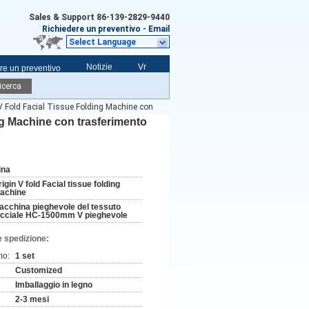
Sales & Support
86-139-2829-9440
Richiedere un preventivo
-
Email
Select Language
Notizie
Vr
re un preventivo
icerca
o V Fold Facial Tissue Folding Machine con
ing Machine con trasferimento
ina
igin V fold Facial tissue folding
achine
acchina pieghevole del tessuto
acciale HC-1500mm V pieghevole
e spedizione:
mo:
1 set
Customized
Imballaggio in legno
2-3 mesi