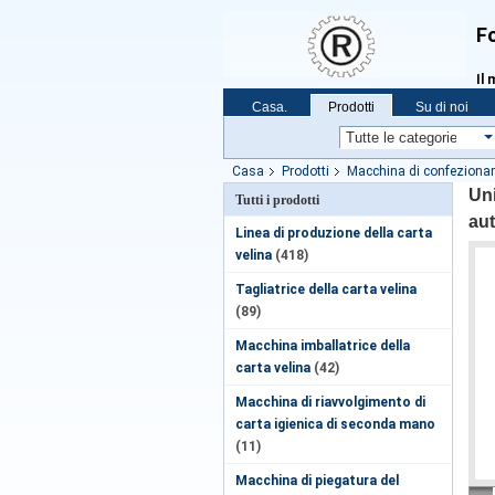
Fo
Il 
Casa.
Prodotti
Su di noi
Casa
Prodotti
Macchina di confezionam
trasferimento automatico
Uni
Tutti i prodotti
au
Linea di produzione della carta
velina
(418)
Tagliatrice della carta velina
(89)
Macchina imballatrice della
carta velina
(42)
Macchina di riavvolgimento di
carta igienica di seconda mano
(11)
Macchina di piegatura del