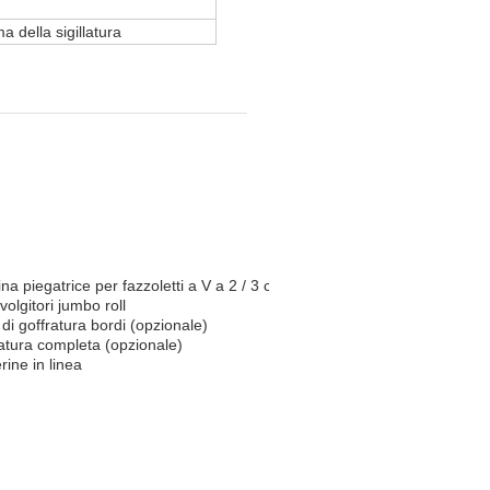
a della sigillatura
a piegatrice per fazzoletti a V a 2 / 3 corsie:
volgitori jumbo roll
 di goffratura bordi (opzionale)
ratura completa (opzionale)
erine in linea