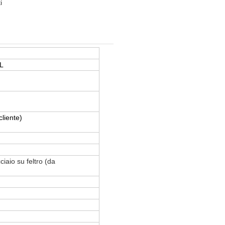
i
L
liente)
iaio su feltro (da