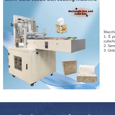
Macchin
1. È p
cubich
2. Semp
3. Unit