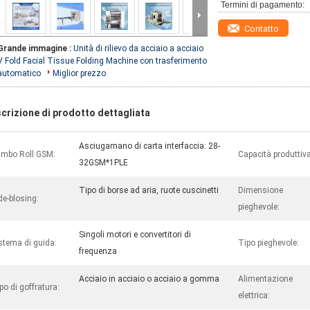
Termini di pagamento:
Contatto
Grande immagine :
Unità di rilievo da acciaio a acciaio
V Fold Facial Tissue Folding Machine con trasferimento
automatico
Miglior prezzo
crizione di prodotto dettagliata
Asciugamano di carta interfaccia: 28-
mbo Roll GSM:
Capacità produttiva
32GSM*1PLE
Tipo di borse ad aria, ruote cuscinetti
Dimensione
de-blosing:
pieghevole:
Singoli motori e convertitori di
stema di guida:
Tipo pieghevole:
frequenza
Acciaio in acciaio o acciaio a gomma
Alimentazione
po di goffratura:
elettrica: