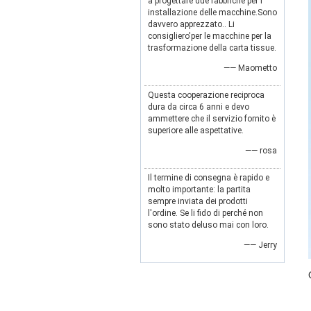
a progettare due fabbriche per l'
installazione delle macchine.Sono
davvero apprezzato.. Li
consigliero'per le macchine per la
trasformazione della carta tissue.
—— Maometto
Questa cooperazione reciproca
dura da circa 6 anni e devo
ammettere che il servizio fornito è
superiore alle aspettative.
—— rosa
Il termine di consegna è rapido e
molto importante: la partita
sempre inviata dei prodotti
l'ordine. Se li fido di perché non
sono stato deluso mai con loro.
—— Jerry