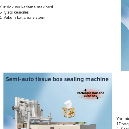
Yüz dokusu katlama makinesi
1- Çizgi kesiciler.
2. Vakum katlama sistemi
Yarı o
1Dörtge
2. Basi