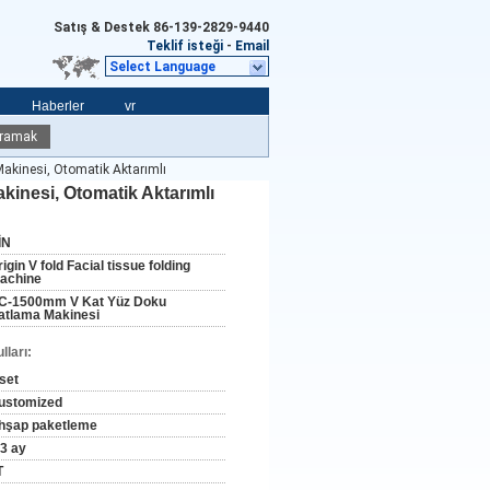
Satış & Destek
86-139-2829-9440
Teklif isteği
-
Email
Select Language
Haberler
vr
ramak
Makinesi, Otomatik Aktarımlı
akinesi, Otomatik Aktarımlı
İN
igin V fold Facial tissue folding
achine
C-1500mm V Kat Yüz Doku
atlama Makinesi
ları:
 set
ustomized
hşap paketleme
-3 ay
T