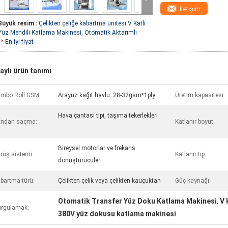
İletişim
Büyük resim :
Çelikten çeliğe kabartma ünitesi V Katlı
Yüz Mendili Katlama Makinesi, Otomatik Aktarımlı
En iyi fiyat
aylı ürün tanımı
mbo Roll GSM:
Arayüz kağıt havlu: 28-32gsm*1ply
Üretim kapasitesi:
Hava çantası tipi, taşıma tekerlekleri
andan saçma:
Katlanır boyut:
Bireysel motorlar ve frekans
rüş sistemi:
Katlanır tip:
dönüştürücüler
bartma türü:
Çelikten çelik veya çelikten kauçuktan
Güç kaynağı:
Otomatik Transfer Yüz Doku Katlama Makinesi
V 
,
rgulamak:
380V yüz dokusu katlama makinesi