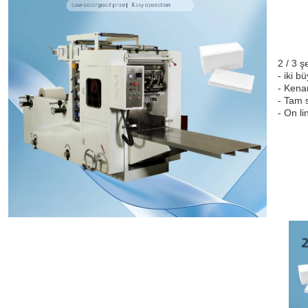
2 / 3 
- iki b
- Kena
- Tam s
- On li