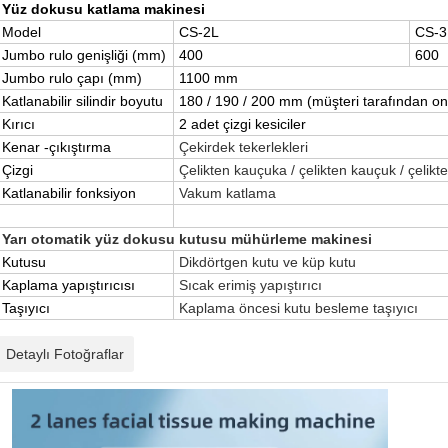
Yüz dokusu katlama makinesi
Model
CS-2L
CS-3
Jumbo rulo genişliği (mm)
400
600
Jumbo rulo çapı (mm)
1100 mm
Katlanabilir silindir boyutu
180 / 190 / 200 mm (müşteri tarafından on
Kırıcı
2 adet çizgi kesiciler
Kenar -çıkıştırma
Çekirdek tekerlekleri
Çizgi
Çelikten kauçuka / çelikten kauçuk / çelikten
Katlanabilir fonksiyon
Vakum katlama
Yarı otomatik yüz dokusu kutusu mühürleme makinesi
Kutusu
Dikdörtgen kutu ve küp kutu
Kaplama yapıştırıcısı
Sıcak erimiş yapıştırıcı
Taşıyıcı
Kaplama öncesi kutu besleme taşıyıcı
Detaylı Fotoğraflar