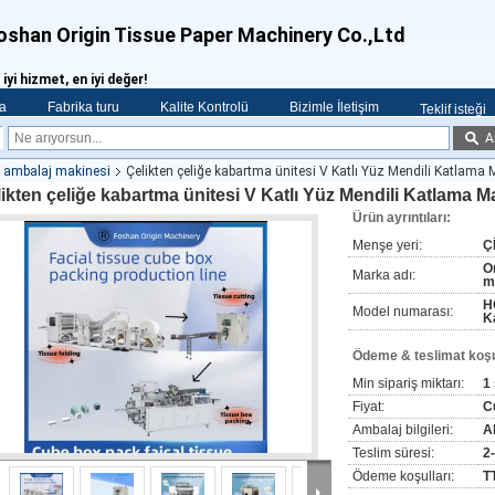
oshan Origin Tissue Paper Machinery Co.,Ltd
 iyi hizmet, en iyi değer!
a
Fabrika turu
Kalite Kontrolü
Bizimle İletişim
Teklif isteği
A
su ambalaj makinesi
Çelikten çeliğe kabartma ünitesi V Katlı Yüz Mendili Katlama 
ikten çeliğe kabartma ünitesi V Katlı Yüz Mendili Katlama M
Ürün ayrıntıları:
Menşe yeri:
Ç
Or
Marka adı:
m
H
Model numarası:
K
Ödeme & teslimat koşul
Min sipariş miktarı:
1
Fiyat:
C
Ambalaj bilgileri:
A
Teslim süresi:
2
Ödeme koşulları:
T