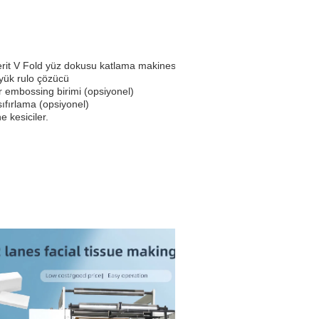
şerit V Fold yüz dokusu katlama makinesi:
üyük rulo çözücü
r embossing birimi (opsiyonel)
ıfırlama (opsiyonel)
ne kesiciler.