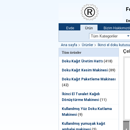
F
En
Evde
Ürün
Bizim Hakkımızd
Ana sayfa
Ürünler
İkinci el doku kutu
Çel
Tüm ürünler
Doku Kağıt Üretim Hattı
(418)
Doku Kağıt Kesim Makinesi
(89)
Doku Kağıt Paketleme Makinası
(42)
İkinci El Tuvalet Kağıdı
Dönüştürme Makinesi
(11)
Kullanılmış Yüz Doku Katlama
Makinesi
(9)
Kullanılmış yumuşak kağıt
ambalaj makinesi
(5)