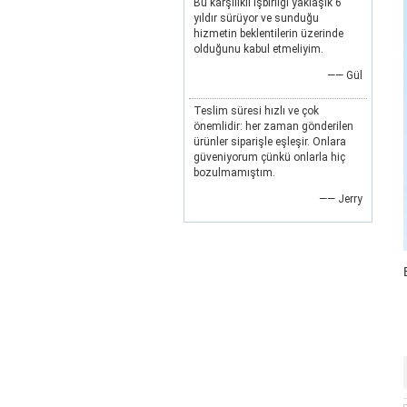
Bu karşılıklı işbirliği yaklaşık 6
yıldır sürüyor ve sunduğu
hizmetin beklentilerin üzerinde
olduğunu kabul etmeliyim.
—— Gül
Teslim süresi hızlı ve çok
önemlidir: her zaman gönderilen
ürünler siparişle eşleşir. Onlara
güveniyorum çünkü onlarla hiç
bozulmamıştım.
—— Jerry