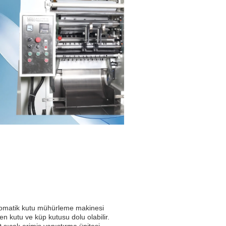
tomatik kutu mühürleme makinesi
n kutu ve küp kutusu dolu olabilir.
t sıcak erimiş yapıştırma ünitesi