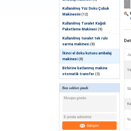
Kullanılmış Yüz Doku Çubuk
Makinesini
(12)
Kullanılmış Tuvalet Kağıdı
Paketleme Makinesi
(9)
Kullanılmış tuvalet tek rulo
Det
sarma makinesi
(8)
İkinci el doku kutusu ambalaj
Ju
makinesi
(8)
Birbirine katlanmış makine
Y
otomatik transfer
(3)
Ben sohbet şimdi
Sü
Ka
Vu
İletişim