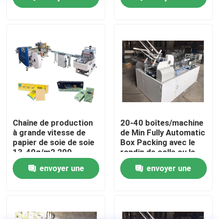
automatique
main
demande
demande
Visite de l'usine
Contrôle de la qualité
Nous contacter
Nouvelles
Chaîne de production
20-40 boîtes/machine
à grande vitesse de
de Min Fully Automatic
papier de soie de soie
Box Packing avec le
Demandez un devis
13-40g/m2 200-
rondin de colle ou la
800m/min
scie de bande
envoyer une
envoyer une
VR
demande
demande
Chaîne de production de papier de soie de soie