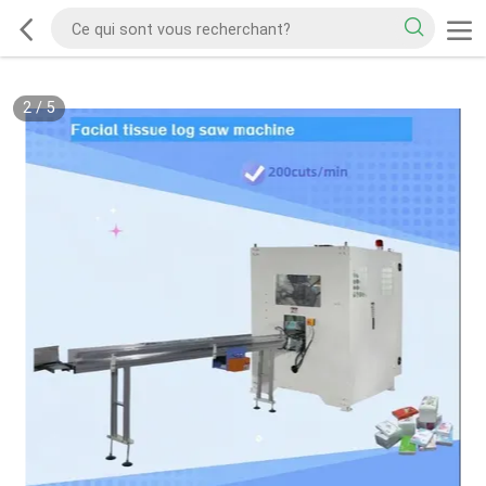
2
/
5