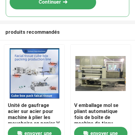
Continuer
produits recommandés
À la maison
Unité de gaufrage
V emballage mol se
acier sur acier pour
pliant automatique
Produits
machine à plier les
fois de boîte de
mouchoirs en papier V
machine de tissu
Fold avec transfert
facial de serviette de
envoyer une
envoyer une
À propos de nous