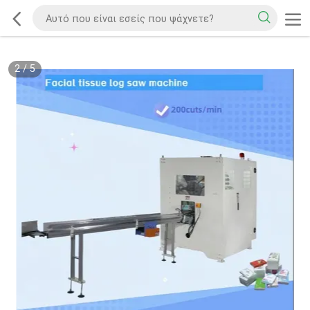
2
/
5