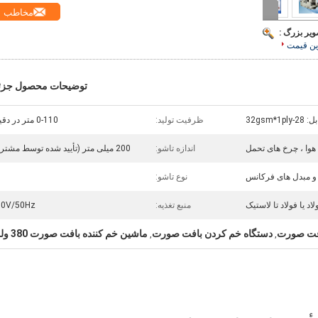
مخاطب
ویر بزرگ :
ین قیمت
توضیحات محصول جزئ
32gsm*
ظرفیت تولید:
0-110 متر در دقیقه
هوا ، چرخ های تحمل
اندازه تاشو:
200 میلی متر (تأیید شده توسط مشتری)
 و مبدل های فرکانس
نوع تاشو:
لاد یا فولاد تا لاستیک
منبع تغذیه:
80V/50Hz
افت صورت
دستگاه خم کردن بافت صورت
ماشين خم كننده بافت صورت 380 ولت
,
,