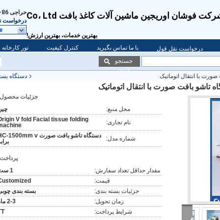
حراجی
86-139-2829-9440
کت فوشان اوریجین ماشین آلات کاغذ بافت Co، Ltd
درخواست ن
e
بهترین خدمات، بهترین ارزش!
با ما تماس بگیرید
کنترل کیفیت
تور کارخانه
درخواست نقل قول
جستجو
کردن
دستگاه بست
جزئیات محصول:
محل منبع:
چین
Origin V fold Facial tissue folding
نام تجاری:
machine
دستگاه تاشو بافت صورت -1500mm v
شماره مدل:
براب
پرداخت:
مقدار حداقل تعداد سفارش:
1 ست
قیمت:
Customized
جزئیات بسته بندی:
بسته بندی چوبی
زمان تحویل:
2-3 ماه
شرایط پرداخت:
TT