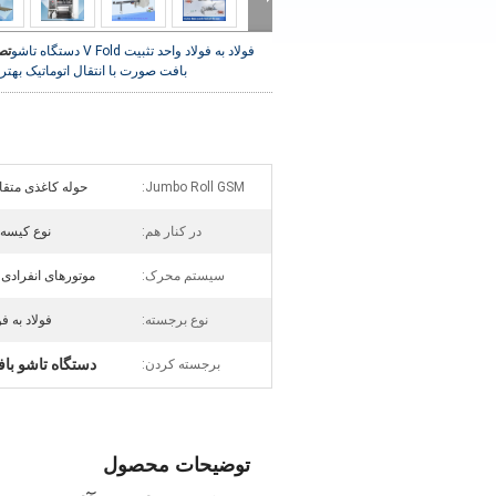
فولاد به فولاد واحد تثبیت V Fold دستگاه تاشو
تص
بافت صورت با انتقال اتوماتیک
بهتر
Jumbo Roll GSM:
حوله کاغذی متقابل: 28-1ply
در کنار هم:
نوع کیسه 
سیستم محرک:
موتورهای انفرادی
نوع برجسته:
فولاد به فو
دستگاه تاشو ب
برجسته کردن:
توضیحات محصول