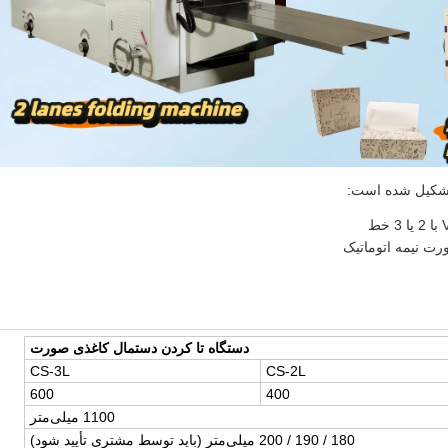
 تشکیل شده است:
رت نیمه اتوماتیک
دستگاه تا کردن دستمال کاغذی صورت
CS-3L
CS-2L
600
400
1100 میلی‌متر
180 / 190 / 200 میلی‌متر (باید توسط مشتری تأیید شود)