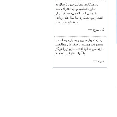
این همکاری متقابل حدود 6 سال به
طول انجامید و باید اعتراف کنم
خدماتی که ارائه می‌دهند فراتر از
انتظار بود. همکاری ما سال‌های زیادی
ادامه خواهد داشت.
—— گل سرخ
زمان تحویل سریع و بسیار مهم است:
محصولات همیشه با سفارش مطابقت
دارند. من به آنها اعتماد دارم زیرا هرگز
با آنها ناسازگار نبوده ام.
—— جری