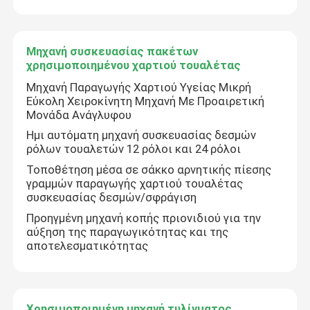
Τέμνουσα μηχανή εγγράφου ιστού
Μηχανή συσκευασίας πακέτων
χρησιμοποιημένου χαρτιού τουαλέτας
Μηχανή συσκευασίας εγγράφου ιστού
Μηχανή Παραγωγής Χαρτιού Υγείας Μικρή
Εύκολη Χειροκίνητη Μηχανή Με Προαιρετική
Μονάδα Ανάγλυφου
Μηχανή επανασύνδεσης χαρτιού τουαλέτας μεταχει
Ημι αυτόματη μηχανή συσκευασίας δεσμών
ρόλων τουαλετών 12 ρόλοι και 24 ρόλοι
Χρησιμοποιημένη μηχανή διπλής ιστού προσώπου
Τοποθέτηση μέσα σε σάκκο αρνητικής πίεσης
γραμμών παραγωγής χαρτιού τουαλέτας
συσκευασίας δεσμών/σφράγιση
Μηχανή συσκευασίας μαλακού χαρτιού
Προηγμένη μηχανή κοπής πριονιδιού για την
αύξηση της παραγωγικότητας και της
αποτελεσματικότητας
Χρησιμοποιούμενη μηχανή πριονιστή δίσκων ιστού 
Μηχανή συσκευασίας πακέτων χρησιμοποιημένου χα
Χρησιμοποιημένη μηχανή τυλίγματος