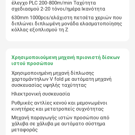
έλεγχο PLC 200-800m/min Ταχύτητα
σχεδιασμού 2-20 τόνοι/ημέρα Ικανότητα
Επισκέψεις στο εργοστάσιο
630mm 1000pcs/ελάχιστη πετσέτα χεριών που
διπλώνει διπλωμένη μονάδα ελασματοποίησης
κόλλας εξοπλισμού τη Ζ
Έλεγχος ποιότητας
Επικοινωνήστε μαζί μας
Χρησιμοποιούμενη μηχανή πριονιστή δίσκων
ιστού προσώπου
Χρησιμοποιημένη μηχανή δίπλωσης
Ειδήσεις
χαρτομάντηλων V fold με αυτόματη μηχανή
συσκευασίας υψηλής ταχύτητας
Ζητήστε μια προσφορά
Ηλεκτρονική συσκευασία
Ρυθμικές αντλίες κενού και μεμονωμένοι
κινητήρες και μετατροπείς συχνότητας
VR
Μηχανή παραγωγής ιστών προσώπου από
χάλυβα σε χάλυβα με αυτόματο σύστημα
μεταφοράς
Γραμμή παραγωγής εγγράφου ιστού