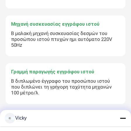
Μηχανή συσκευασίας εγγράφου ιστού
Β μαλακή μηχανή συσκευασίας δεσμών του
προσώπου ιστού πτυχών ημι αυτόματο 220V
50Hz
Γραμμή παραγωγής εγγράφου ιστού
Β διπλωμένο έγγραφο του προσώπου ιστού
που διπλώνει τη γρήγορη ταχύτητα μηχανών
100 μέτρο/λ.
Vicky
Τέμνουσα μηχανή εγγράφου ιστού
Αυτόματος κόπτης πριονιών ζωνών για τον