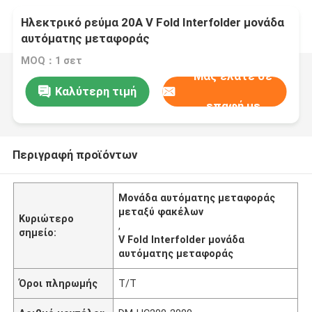
Ηλεκτρικό ρεύμα 20A V Fold Interfolder μονάδα
αυτόματης μεταφοράς
MOQ：1 σετ
Μας ελάτε σε
Καλύτερη τιμή
επαφή με
Περιγραφή προϊόντων
Μονάδα αυτόματης μεταφοράς
μεταξύ φακέλων
Κυριώτερο
,
σημείο:
V Fold Interfolder μονάδα
αυτόματης μεταφοράς
Όροι πληρωμής
T/T