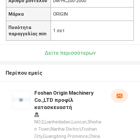
Αριθμό μοντέλου
DM-HC200-2000
Μάρκα
ORIGIN
Ποσότητα
1 σετ
παραγγελίας min
Δείτε περισσότερων
Περίπου εμείς
Foshan Origin Machinery
Co.,LTD προφίλ
κατασκευαστή
NO.2,Lianhedadao,Luocun,Shisha
n Town,Nanhai District,Foshan
City,Guangdong Pronvince,China