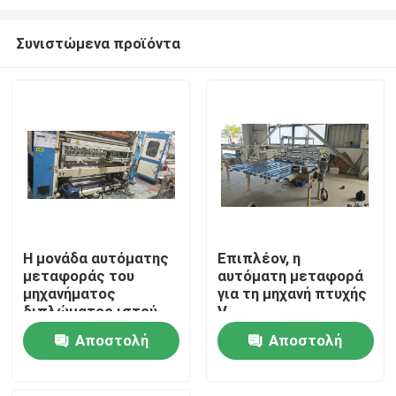
Συνιστώμενα προϊόντα
Η μονάδα αυτόματης
Επιπλέον, η
μεταφοράς του
αυτόματη μεταφορά
Σπίτι
μηχανήματος
για τη μηχανή πτυχής
διπλώματος ιστού
V
προσώπου με πτυχή
Προϊόντα
Αποστολή
Αποστολή
V ή του μηχανήματος
χειροπετσέτας με
ερώτησης
ερώτησης
πτυχή N
Σχετικά με εμάς