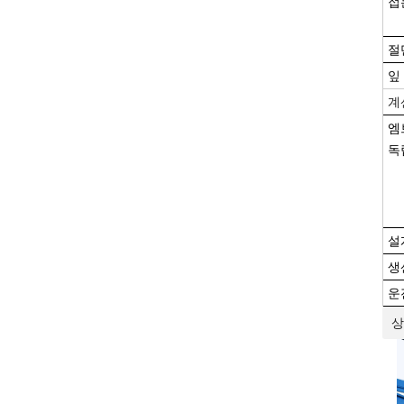
접
절
잎
계
엠
독
설
생
운
상