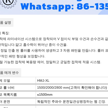
품 설명
 특징:
착제 라미네이션 시스템으로 장착되어 V 접이식 부엌 수건과 손수건과 
상적입니다.
얇고 흡수력이 뛰어난 종이 수건을
.
 정밀 인출 된 롤러를 사용하여 생생하고 3 차원 패턴을 만듭니다. 롤러
적인 패턴 형성을 보장합니다.
절 가능한 접착제 복용량 제어, 정밀하고 균일한 접착제 적용 시스템.
품 매개 변수
계 모델
HMJ-XL
모 롤 너비
1500/2000/2800 mm
(고객이 확인해야 합니다)
모 목록
지름
≤
150
0mm
더 운전
독립적인 주파수 운전
일관성
팽창하는 웹 긴장.