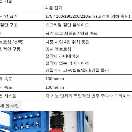
는 기능
4 롤 접기
단 잎 크기
175 / 180/190/200/210mm (고객에 의해 확인)
 절단 구조
스프리얼 절단 블레이드
산
공기 로그 셔피팅 / 잉크 마크
브로싱 (선택)
다중 사양 4면 위치 웅진
립적인 구동
엣지 엠브로싱
접착제 라미네이션
접착제 없는 라미네이션
강철에서 고무/필트/울리/강철 롤러
계 속도
130m/min
산 속도
100m/min
전 시스템
각 기능 단위의 독립적인 변주 주파수 드라이브
세 한 사진