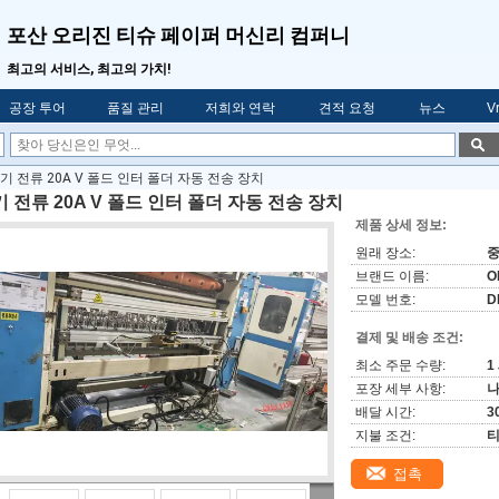
포산 오리진 티슈 페이퍼 머신리 컴퍼니
최고의 서비스, 최고의 가치!
공장 투어
품질 관리
저희와 연락
견적 요청
뉴스
V
기 전류 20A V 폴드 인터 폴더 자동 전송 장치
 전류 20A V 폴드 인터 폴더 자동 전송 장치
제품 상세 정보:
원래 장소:
브랜드 이름:
O
모델 번호:
D
결제 및 배송 조건:
최소 주문 수량:
1
포장 세부 사항:
나
배달 시간:
3
지불 조건:
티
접촉