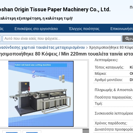
Π
shan Origin Tissue Paper Machinery Co., Ltd.
καλύτερη εξυπηρέτηση, η καλύτερη τιμή!
μάς
Επισκέψεις στο εργοστάσιο
Έλεγχος ποιότητας
Επικοινωνήστε
α
Vr
νασύνδεσης χαρτιού τουαλέτας μεταχειρισμένου
Χρησιμοποιήθηκε 80 Κόψε
ησιμοποιήθηκε 80 Κόψεις / Min 220mm τουαλέτα ταινία ιστο
Λεπτομέρειες:
Τόπος καταγωγής:
Κ
Μάρκα:
O
Αριθμό μοντέλου:
D
Πληρωμής & Αποστολή
Ποσότητα παραγγελίας 
Τιμή:
Συσκευασία λεπτομέρειε
Χρόνος παράδοσης:
Δυνατότητα προσφοράς