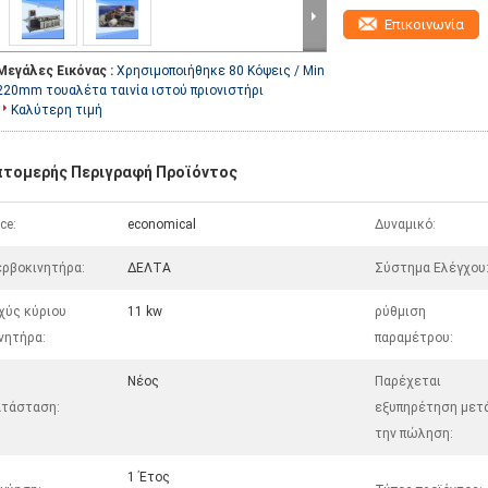
Επικοινωνία
Μεγάλες Εικόνας :
Χρησιμοποιήθηκε 80 Κόψεις / Min
220mm τουαλέτα ταινία ιστού πριονιστήρι
Καλύτερη τιμή
πτομερής Περιγραφή Προϊόντος
ice:
economical
Δυναμικό:
ρβοκινητήρα:
ΔΕΛΤΑ
Σύστημα Ελέγχου
χύς κύριου
11 kw
ρύθμιση
νητήρα:
παραμέτρου:
Νέος
Παρέχεται
ατάσταση:
εξυπηρέτηση μετ
την πώληση:
1 Έτος