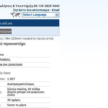
ωλήσεις & Υποστήριξη
86-139-2829-9440
Ζητήστε ένα απόσπασμα
-
Email
Select Language
 μαζί μας
ναζήτηση
ις / Min 220mm τουαλέτα ταινία ιστού
ύ πριονιστήρι
ίνα
RGINAL
M-DH-2000/3000
ς Όροι:
min:
1 ΣΕΤ
Διαπραγματεύσιμος
ξύλινη παλέτα, 20 πόδια
ς:
δοχείο μπορεί να φορτώσει
2sets
30 ημέρες
:
5sets το μήνα