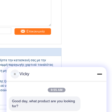
Επικοινωνία
ήστε την κατασκευή σας με την
ραμμή παραγωγής χαρτιού τουαλέτας
η μηχανή επανέλιξης κυλίνδρων
Vicky
ης ξύλινου χαρτοπολτού Γραμμή
ού υγείας με συσκευή ανάγλυψης από
9:55 AM
σούκ και συσκευή τυλίγματος
Good day, what product are you looking 
for?