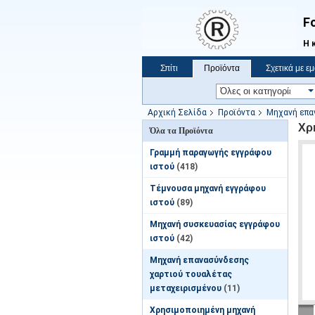
Fo
Η 
Σπίτι
Προϊόντα
Σχετικά με ε
Ζητήστε ένα απόσπασμα
Ειδήσεις
Αρχική Σελίδα
Προϊόντα
Μηχανή επα
πριονιστήρι
Χρ
Όλα τα Προϊόντα
Γραμμή παραγωγής εγγράφου
ιστού
(418)
Τέμνουσα μηχανή εγγράφου
ιστού
(89)
Μηχανή συσκευασίας εγγράφου
ιστού
(42)
Μηχανή επανασύνδεσης
χαρτιού τουαλέτας
μεταχειρισμένου
(11)
Χρησιμοποιημένη μηχανή