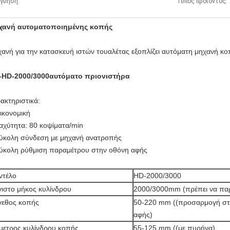
γύηση:
Τύπος προϊόντος:
χανή αυτοματοποιημένης κοπής
ανή για την κατασκευή ιστών τουαλέτας εξοπλίζει αυτόματη μηχανή κ
HD-2000/3000αυτόματο πριονιστήρα
ακτηριστικά:
οικονομική
ταχύτητα: 80 κοψίματα/min
εύκολη σύνδεση με μηχανή ανατροπής
εύκολη ρύθμιση παραμέτρου στην οθόνη αφής
ντέλο
HD-2000/3000
ιστο μήκος κυλίνδρου
2000/3000mm (πρέπει να παρ
γεθος κοπής
50-220 mm ((προσαρμογή στ
αφής)
μετρος κυλίνδρου κοπής
55-125 mm ((με πυρήνα)