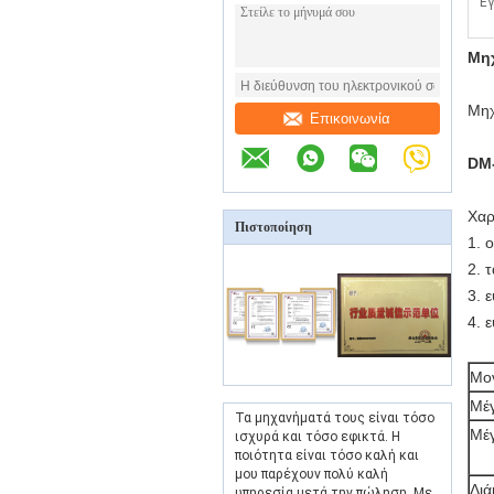
Εγ
Μη
Μηχ
Επικοινωνία
DM-
Χαρ
Πιστοποίηση
1. 
2. 
3. 
4. 
Μο
Μέγ
Τα μηχανήματά τους είναι τόσο
Μέ
ισχυρά και τόσο εφικτά. Η
ποιότητα είναι τόσο καλή και
μου παρέχουν πολύ καλή
Διά
υπηρεσία μετά την πώληση. Με