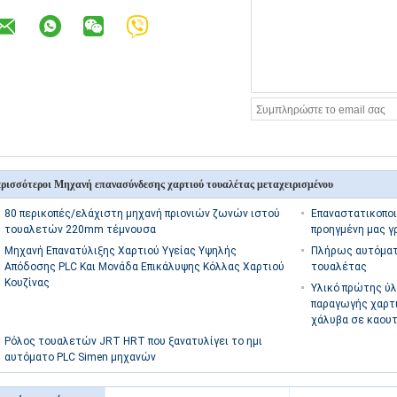
ρισσότεροι Μηχανή επανασύνδεσης χαρτιού τουαλέτας μεταχειρισμένου
80 περικοπές/ελάχιστη μηχανή πριονιών ζωνών ιστού
Επαναστατικοποι
τουαλετών 220mm τέμνουσα
προηγμένη μας γ
Μηχανή Επανατύλιξης Χαρτιού Υγείας Υψηλής
Πλήρως αυτόματ
Απόδοσης PLC Και Μονάδα Επικάλυψης Κόλλας Χαρτιού
τουαλέτας
Κουζίνας
Υλικό πρώτης ύλ
παραγωγής χαρτι
χάλυβα σε καουτ
Ρόλος τουαλετών JRT HRT που ξανατυλίγει το ημι
αυτόματο PLC Simen μηχανών