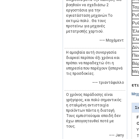
βοηθούν να σχεδιάσω 2
Ταχ
εργοστάσια για την
Ρυθ
εγκατάσταση μηχανών.Το
εκτιμώ πολύ.. Θα τους
Ρυθ
προτείνω για μηχανές
Έλ
μετατροπής χαρτιού.
Έλε
—— Μοχάμεντ
Δύ
Η αμοιβαία αυτή συνεργασία
Πίε
διαρκεί περίπου έξι χρόνια και
πρέπει να παραδεχτώ ότι η
Βάρ
υπηρεσία που παρέχουν ξεπερνά
Μέ
τις προσδοκίες.
—— τριαντάφυλλο
ετι
Μηχ
Ο χρόνος παράδοσης είναι
γρήγορος, και πολύ σημαντικός:
η σταλμένη αντιστοιχία
Στ
προϊόντων πάντα η διαταγή.
Τους εμπιστεύομαι επειδή δεν
F
έχω απογοητευθεί ποτέ με
C
τους.
Υ
—— Jerry
Τ