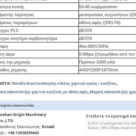
ύτητα κοπής
50-80 κοψίματα/min
μιστής ταχύτητας
μετατροπέας συχνοτήτων ((D
μίσεις παραμέτρων
οθόνη αφής ((DELTA)
εγχος PLC
ΔΕΛΤΑ
γχος κινητήρα σερβοκινητήρα
ΔΕΛΤΑ
ναμη
4kw,380V,50Hz
ση αέρα
0.6Mpa ((προμήθεια από τον
ος της μηχανής
Περίπου 1000 κιλά
γεθος μηχανής
4450*2200*1870mm
,
κέτα:
Μονάδα πλαστικοποίησης κόλλας χαρτιού υγείας / κουζίνας
,
ανή επανατύλιξης χαρτιού κουζίνας με οθόνη αφής
Μηχανή επανασύλιξης χρη
οιχεία επικοινωνίας
oshan Origin Machinery
Στείλετε το ερώτημά σα
o.,LTD
πεύθυνος Επικοινωνίας:
Ronald
ηλ.::
+86 13928299440