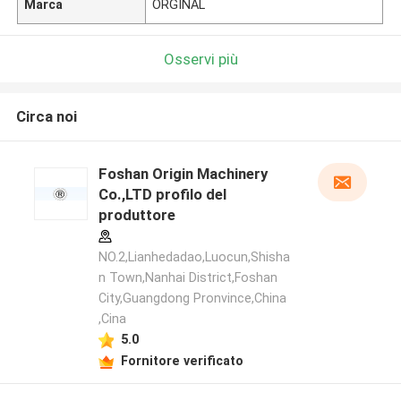
Marca
ORGINAL
Osservi più
Circa noi
Foshan Origin Machinery
Co.,LTD profilo del
produttore
NO.2,Lianhedadao,Luocun,Shisha
n Town,Nanhai District,Foshan
City,Guangdong Pronvince,China
,Cina
5.0
Fornitore verificato