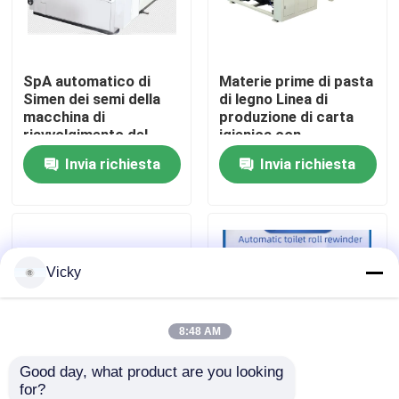
Visita alla fabbrica
SpA automatico di
Materie prime di pasta
Simen dei semi della
di legno Linea di
Controllo della qualità
macchina di
produzione di carta
riavvolgimento del
igienica con
rotolo di carta igienica
apparecchiatura di
Invia richiesta
Invia richiesta
Contattaci
di terapia ormonale
incisione e
sostitutiva di JRT
avvolgimento da
acciaio a gomma
Notizie
Vicky
Chiedi un preventivo
VR
8:48 AM
Good day, what product are you looking 
Linea di produzione della carta velina
for?
Macchina di
Rivoluzionate la vostra