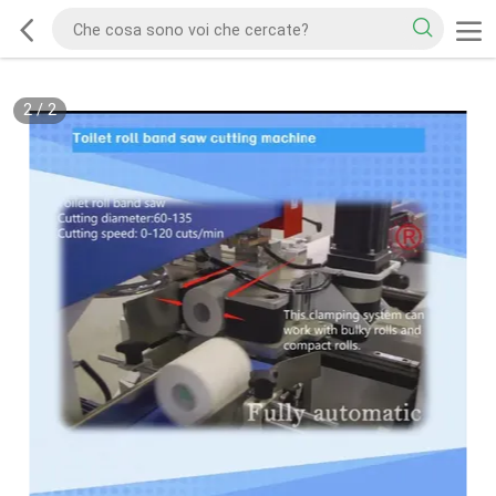
2
/
2