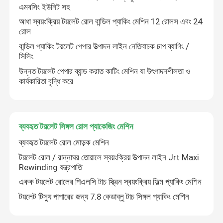
এমবসিং ইউনিট সহ
আধা স্বয়ংক্রিয় টয়লেট রোল বান্ডিল প্যাকিং মেশিন 12 রোলস এবং 24
কারখানা পরিদর্শন
রোল
বান্ডিল প্যাকিং টয়লেট পেপার উত্পাদন লাইন নেতিবাচক চাপ ব্যাগিং /
সিলিং
গুণমান নিয়ন্ত্রণ
উন্নত টয়লেট পেপার ব্যান্ড করাত কাটিং মেশিন যা উৎপাদনশীলতা ও
কার্যকারিতা বৃদ্ধি করে
আমাদের সাথে যোগাযোগ
খবর
ব্যবহৃত টয়লেট সিঙ্গল রোল প্যাকেজিং মেশিন
ব্যবহৃত টয়লেট রোল মোড়ক মেশিন
একটি উদ্ধৃতি অনুরোধ করুন
টয়লেট রোল / রান্নাঘর তোয়ালে স্বয়ংক্রিয় উত্পাদন লাইন Jrt Maxi
Rewinding যন্ত্রপাতি
একক টয়লেট রোলের পিএলসি টাচ স্ক্রিন স্বয়ংক্রিয় ফিল্ম প্যাকিং মেশিন
VR
টয়লেট টিস্যু পাপারের জন্য 7.8 কেডাব্লু টাচ সিঙ্গল প্যাকিং মেশিন
টিস্যু পেপার উত্পাদন লাইন