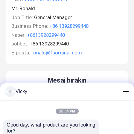
Mr. Ronald
Job Title:
General Manager
Business Phone:
+86 13928299440
Naber:
+8613928299440
sohbet:
+86 13928299440
E-posta:
ronald@fsorginal.com
Mesaj bırakın
Sizi yakında arayacağız!
Vicky
10:34 PM
Good day, what product are you looking 
for?