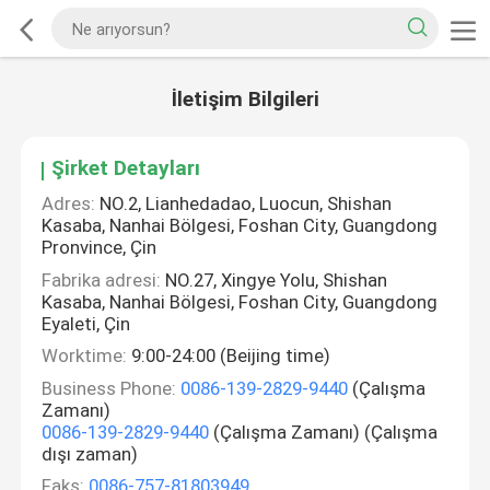
İletişim Bilgileri
Şirket Detayları
Adres:
NO.2, Lianhedadao, Luocun, Shishan
Kasaba, Nanhai Bölgesi, Foshan City, Guangdong
Pronvince, Çin
Fabrika adresi:
NO.27, Xingye Yolu, Shishan
Kasaba, Nanhai Bölgesi, Foshan City, Guangdong
Eyaleti, Çin
Worktime:
9:00-24:00 (Beijing time)
Business Phone:
0086-139-2829-9440
(Çalışma
Zamanı)
0086-139-2829-9440
(Çalışma Zamanı) (Çalışma
dışı zaman)
Faks:
0086-757-81803949