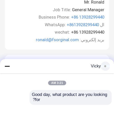
Mr. Ronald
Job Title:
General Manager
Business Phone:
+86 13928299440
ال WhatsApp:
+8613928299440
wechat:
+86 13928299440
بريد إلكتروني:
ronald@fsorginal.com
اترك رسالة
Vicky
3:21 AM
Good day, what product are you looking 
for?