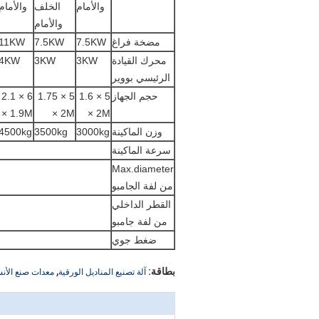
والأمام
الخلف
والأمام
والأمام
مضخة فراغ
7.5KW
7.5KW
11KW
محرك القيادة
3KW
3KW
4KW
الرئيسي بووير
حجم الجهاز
5 × 1.6
5 × 1.75
6 × 2.1
1.9M ×
2M ×
2M ×
وزن الماكينة
3000kg
3500kg
4500kg
سرعة الماكينة
Max.diameter
من لفة الجامبو
القطر الداخلي
من لفة جامبو
ضغط جوي
,
بطاقة:
آلة تصنيع المناديل الورقية
معدات صنع الأنس