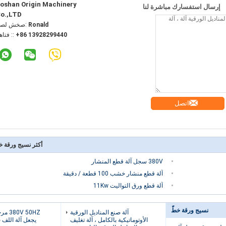
oshan Origin Machinery
إرسال استفسارك مباشرة لنا
o.,LTD
Ronald
اتصل شخص
+86 13928299440
الهاتف :
اتصل
أكثر نسيج ورقة خ
380V سجل آلة قطع المنشار
آلة قطع منشار خشب 100 قطعة / دقيقة
آلة قطع ورق التواليت 11Kw
نسيج ورقة خطّ
آلة صنع المناديل الورقية
 50HZ
الأوتوماتيكية بالكامل ، آلة تغليف
يجعل آلة اللف 