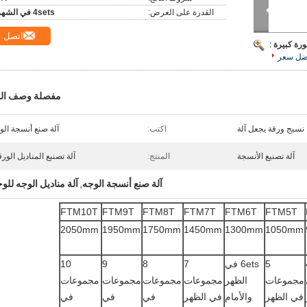
القدرة على العرض:
4sets في الشهر
اتصل
رة كبيرة :
ضل سعر
مفصلة وصف الم
نسيج ورقة يجعل آلة
اكتب:
آلة صنع أنسجة الو
آلة تصنيع الأنسجة
المنتج:
آلة تصنيع المناديل الورق
آلة صنع أنسجة الوجه
آلة مناديل الوجه للو
,
FTM10T
FTM9T
FTM8T
FTM7T
FTM6T
FTM5T
2050mm
1950mm
1750mm
1450mm
1300mm
1050mm
5
6ets في
7
8
9
10
مجموعات
الظهر
مجموعات
مجموعات
مجموعات
مجموعات
في الظهر
والأمام
في الظهر
في
في
في