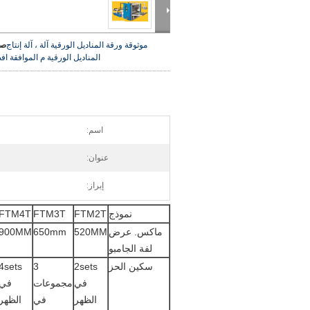
موثوقة ورقة المناديل الورقية آلة ، آلة إنتاج
صو
المناديل الورقية م الموافقة
اف
اسم:
عنوان:
إبراز:
نموذج
FTM2T
FTM3T
FTM4T
ماكس. عرض
520MM
650mm
900MM
لفة الجامبو
سكين الحز
2sets
3
4sets
في
مجموعات
في
الظهر
في
الظهر