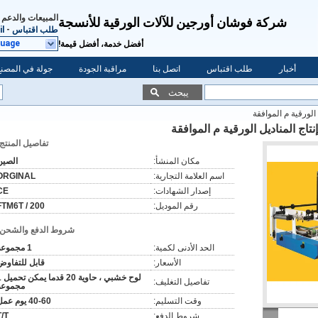
المبيعات والدعم 
شركة فوشان أورجين للآلات الورقية للأنسجة
طلب اقتباس
-
l
guage
أفضل خدمة، أفضل قيمة!
أخبار
طلب اقتباس
اتصل بنا
مراقبة الجودة
جولة في المصنع
يبحث
 الورقية م الموافقة
نتاج المناديل الورقية م الموافقة
تفاصيل المنتج:
مكان المنشأ:
الصين
اسم العلامة التجارية:
ORGINAL
إصدار الشهادات:
CE
رقم الموديل:
FTM6T / 200
شروط الدفع والشحن:
الحد الأدنى لكمية:
1 مجموعة
الأسعار:
قابل للتفاوض
لوح خشبي ، 
تفاصيل التغليف:
مجموعة
وقت التسليم:
40-60 يوم عمل
شروط الدفع:
T/T