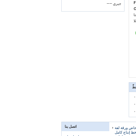
F
—— جيري
C
:
:
طّ
اتصل بنا
380V مرحاض ورقة لفة
خط إنتاج كامل