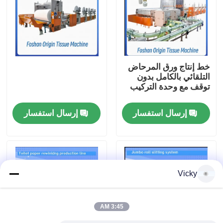
جولة في المصنع
مراقبة الجودة
خط إنتاج ورق المرحاض
التلقائي بالكامل بدون
توقف مع وحدة التركيب
اتصل بنا
إرسال استفسار
إرسال استفسار
أخبار
اطلب اقتباس
Vicky
VR
3:45 AM
نسيج ورقة خطّ