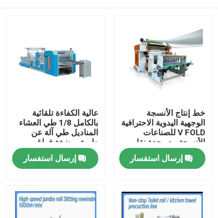
خط إنتاج الأنسجة
عالية الكفاءة تلقائية
الوجهية اليدوية الاحترافية
بالكامل 1/8 طي العشاء
V FOLD للصناعات
المناديل طي آلة عن
الأنسجة مع وحدة نقل
طريق مضخة فراغ
تلقائي
المنزل
إرسال استفسار
إرسال استفسار
المنتجات
حولنا