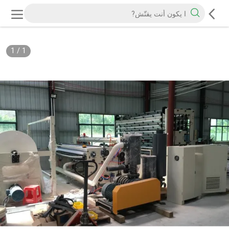
1
/
1