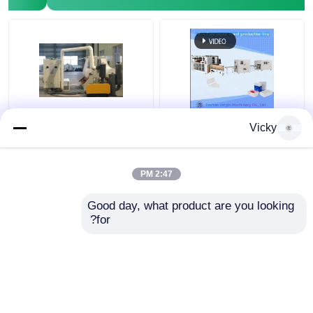
آلة منشفة اليد Z/N مع
V مطوية نسيج مطوي آلة
Vicky
تغليف الغراء، أداة لف
4-11kw الصلب مادة
منشفة المطبخ
عالية السرعة PLC نظام
التحكم
2:47 PM
افضل سعر
افضل سعر
Good day, what product are you looking 
for?
اتصل بنا
اتصل بنا
عرض المزيد