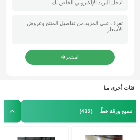
فئات أخرى منا
نسيج ورقة خطّ
(432)