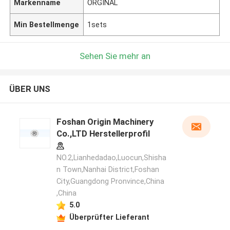
Markenname
ORGINAL
Min Bestellmenge
1sets
Sehen Sie mehr an
ÜBER UNS
Foshan Origin Machinery
Co.,LTD Herstellerprofil
NO.2,Lianhedadao,Luocun,Shisha
n Town,Nanhai District,Foshan
City,Guangdong Pronvince,China
,China
5.0
Überprüfter Lieferant