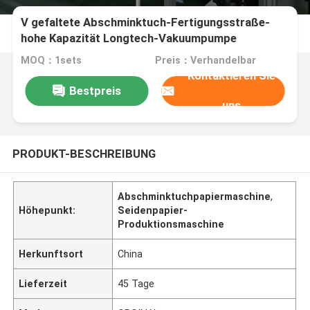
V gefaltete Abschminktuch-Fertigungsstraße-
hohe Kapazität Longtech-Vakuumpumpe
MOQ：1sets
Preis：Verhandelbar
Kontaktieren Sie
Bestpreis
uns
PRODUKT-BESCHREIBUNG
Abschminktuchpapiermaschine
,
Höhepunkt:
Seidenpapier-
Produktionsmaschine
Herkunftsort
China
Lieferzeit
45 Tage