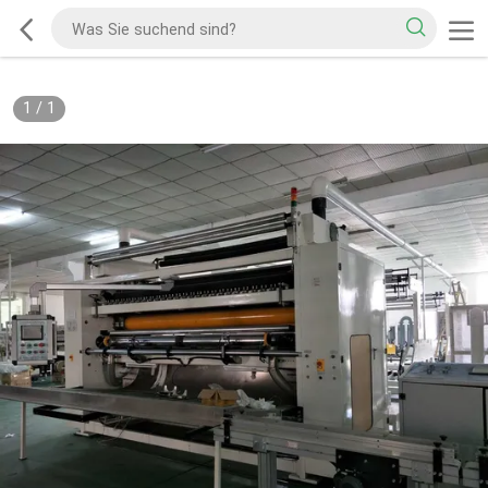
1
/
1