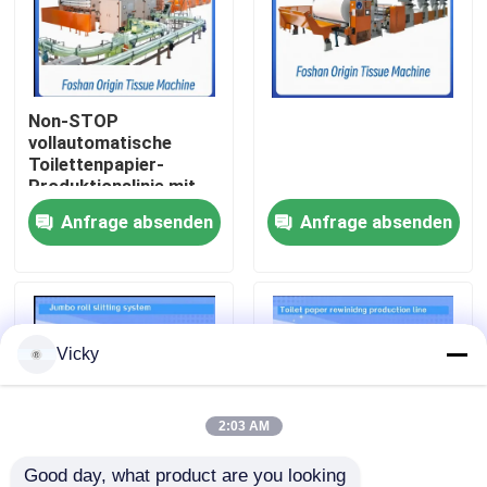
Werksbesichtigung
Non-STOP
Qualitätskontrolle
vollautomatische
Toilettenpapier-
Produktionslinie mit
Kontakt mit uns
Prägungseinheit
Anfrage absenden
Anfrage absenden
Neuigkeiten
Bitte um ein Angebot
Vicky
VR
2:03 AM
Seidenpapier-Fertigungsstraße
Good day, what product are you looking 