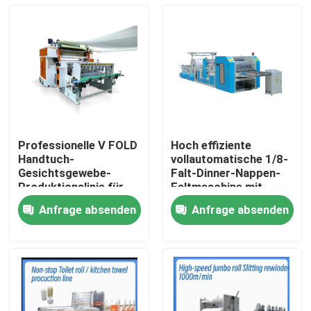
Professionelle V FOLD
Hoch effiziente
Handtuch-
vollautomatische 1/8-
Gesichtsgewebe-
Falt-Dinner-Nappen-
Produktionslinie für
Faltmaschine mit
Gewebeindustrie mit
Vakuumpumpe
Anfrage absenden
Anfrage absenden
automatischer
Zu Hause
Übertragungseinheit
Produkte
Über uns