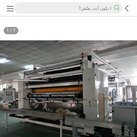
1
/
1