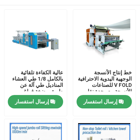
خط إنتاج الأنسجة
عالية الكفاءة تلقائية
الوجهية اليدوية الاحترافية
بالكامل 1/8 طي العشاء
V FOLD للصناعات
المناديل طي آلة عن
الأنسجة مع وحدة نقل
طريق مضخة فراغ
تلقائي
المنزل
إرسال استفسار
إرسال استفسار
المنتجات
حولنا