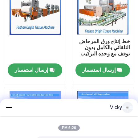
جولة في المصنع
مراقبة الجودة
خط إنتاج ورق المرحاض
التلقائي بالكامل بدون
توقف مع وحدة التركيب
اتصل بنا
إرسال استفسار
إرسال استفسار
أخبار
اطلب اقتباس
Vicky
VR
6:26 PM
نسيج ورقة خطّ