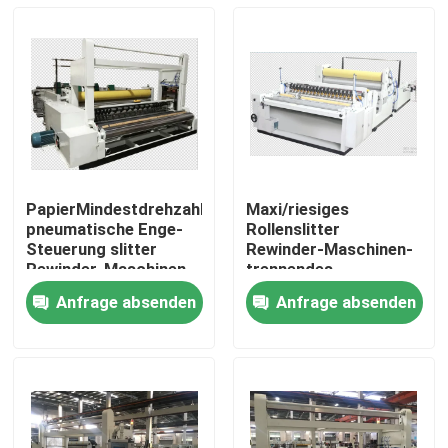
PapierMindestdrehzahl-
Maxi/riesiges
pneumatische Enge-
Rollenslitter
Steuerung slitter
Rewinder-Maschinen-
Rewinder-Maschinen-
trennendes
5.5-11Kw 200m/
Bewegungshochgeschwind
Anfrage absenden
Anfrage absenden
Zu Hause
Produkte
Über uns