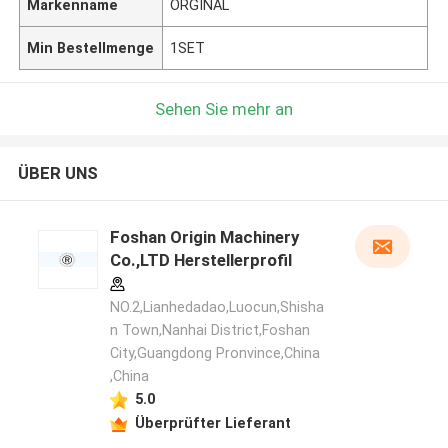
Markenname
ORGINAL
Min Bestellmenge
1SET
Sehen Sie mehr an
ÜBER UNS
Foshan Origin Machinery
Co.,LTD Herstellerprofil
NO.2,Lianhedadao,Luocun,Shisha
n Town,Nanhai District,Foshan
City,Guangdong Pronvince,China
,China
5.0
Überprüfter Lieferant