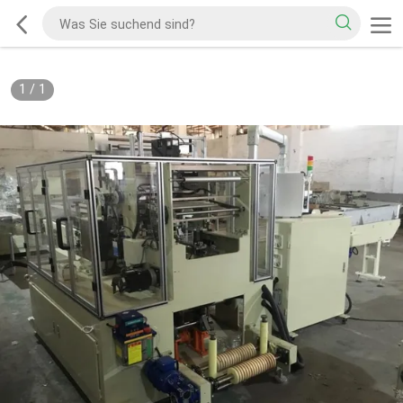
1
/
1