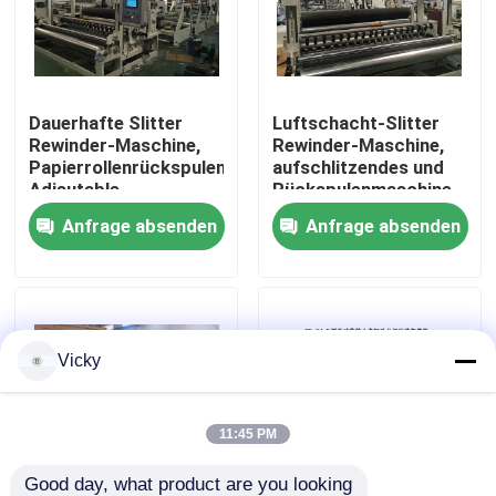
Werksbesichtigung
Dauerhafte Slitter
Luftschacht-Slitter
Qualitätskontrolle
Rewinder-Maschine,
Rewinder-Maschine,
Papierrollenrückspulenmaschine
aufschlitzendes und
Adjsutable-
Rückspulenmaschine
Kontakt mit uns
Schlitzbreite
Papier 200 M/Minute
Anfrage absenden
Anfrage absenden
Neuigkeiten
Bitte um ein Angebot
Vicky
VR
11:45 PM
Seidenpapier-Fertigungsstraße
Good day, what product are you looking 