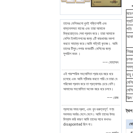
মডে
প্যা
তাদের মেশিনগুলো খুবই শক্তিশালী এবং
বাস্তবসম্মত মানের এবং তারা আমাকে
গতি ন
বিক্রয়োত্তর সেবা প্রদান করে। তারা আমাকে
আকার
মেশিন ইনস্টলেশনের জন্য ২টি কারখানার নকশা
করতে সাহায্য করে।আমি সত্যিই কৃতজ্ঞ।. আমি
তাদের টিস্যু পেপার কনভার্টিং মেশিনের জন্য
নিয়ন
সুপারিশ করব ।
চলক 
—— মোহাম্মদ
সমস্
এই পারস্পরিক সহযোগিতা প্রায় ছয় বছর ধরে
বায়ু
চলেছে এবং আমি স্বীকার করতে পারি যে তারা যে
মেশ
পরিষেবা প্রদান করে তা প্রত্যাশার চেয়ে বেশি।
আমাদের সহযোগিতা অনেক বছর ধরে চলবে।
মেশ
ফিল্
—— রোজ
প্রসবের সময় দ্রুত, এবং খুব গুরুত্বপূর্ণ: পণ্য
ট্যাগ
সবসময় অর্ডার মেলে মেলে। আমি তাদের উপর
বিশ্বাস করি কারণ আমি তাদের সাথে কখনও
যো
disapointed ছিল না।