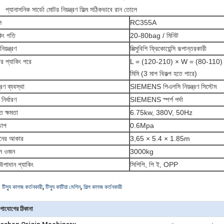
প্যানাসনিক সার্ডো মোটর নিয়ন্ত্রণ ফিল্ম সঠিকভাবে রান তোলে
ল
RC355A
কিং গতি
20-80bag / মিনিট
িয়ন্ত্রণ
মিত্সুবিশি ফ্রিকোয়েন্সি রূপান্তরকারী
 প্যাকিং পরে
L = (120-210) × W = (80-110)
মিমি (3 মাপ বিকল্প হতে পারে)
্ত্রণ ব্যবস্থা
SIEMENS পিএলসি নিয়ন্ত্রণ সিস্টেম
নির্ধারণ
SIEMENS স্পর্শ পর্দা
ত ক্ষমতা
6.75kw, 380V, 50Hz
 চাপ
0.6Mpa
িনের আকার
3,65 × 5.4 × 1.85m
িন ওজন
3000kg
ম উপাদান প্যাকিং
সিপিপি, পি ই, OPP
,
,
:
টিস্যু কাগজ কর্তনকারী
টিস্যু কাটিয়া মেশিন
শিল্প কাগজ কর্তনকারী
গাযোগের ঠিকানা