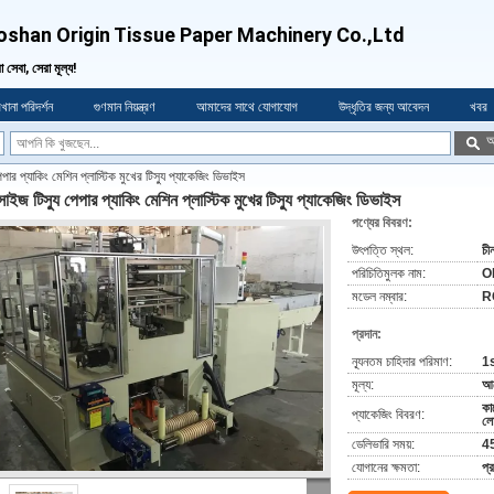
oshan Origin Tissue Paper Machinery Co.,Ltd
া সেবা, সেরা মূল্য!
খানা পরিদর্শন
গুণমান নিয়ন্ত্রণ
আমাদের সাথে যোগাযোগ
উদ্ধৃতির জন্য আবেদন
খবর
অ
েপার প্যাকিং মেশিন প্লাস্টিক মুখের টিস্যু প্যাকেজিং ডিভাইস
সাইজ টিস্যু পেপার প্যাকিং মেশিন প্লাস্টিক মুখের টিস্যু প্যাকেজিং ডিভাইস
পণ্যের বিবরণ:
উৎপত্তি স্থল:
চী
পরিচিতিমুলক নাম:
O
মডেল নম্বার:
R
প্রদান:
ন্যূনতম চাহিদার পরিমাণ:
1
মূল্য:
আল
কা
প্যাকেজিং বিবরণ:
লো
ডেলিভারি সময়:
4
যোগানের ক্ষমতা:
প্