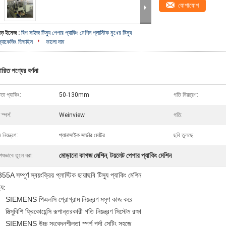
যোগাযোগ
বড় ইমেজ :
বিগ সাইজ টিস্যু পেপার প্যাকিং মেশিন প্লাস্টিক মুখের টিস্যু
প্যাকেজিং ডিভাইস
ভালো দাম
ারিত পণ্যের বর্ণনা
চতা প্যাকিং:
50-130mm
গতি নিয়ন্ত্রণ:
া স্পর্শ:
Weinview
গতি:
ম নিয়ন্ত্রণ:
প্যানাসাইক সার্ভার মোটর
ছবি তুলছে:
মোড়ানো কাগজ মেশিন
টয়লেট পেপার প্যাকিং মেশিন
েষভাবে তুলে ধরা:
,
A সম্পূর্ণ স্বয়ংক্রিয় প্লাস্টিক ছায়াছবি টিস্যু প্যাকিং মেশিন
ট্য:
SIEMENS পিএলসি প্রোগ্রাম নিয়ন্ত্রণ মসৃণ কাজ করে
মিত্সুবিশি ফ্রিকোয়েন্সি রূপান্তরকারী গতি নিয়ন্ত্রণ সিস্টেম রক্ষা
SIEMENS উচ্চ সংবেদনশীলতা স্পর্শ পর্দা সেটিং সহজে