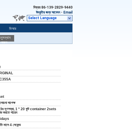
বিক্রয়
86-139-2829-9440
উদ্ধৃতির জন্য আবেদন
-
Email
Select Language
ভিআর
নুসন্ধান
করুন
ন
RGINAL
C355A
set
োচনা সাপেক্ষ
ঠের তৃণশয্যা, 1 * 20 ফুট container 2sets
ড করতে পারেন
5days
রতি মাসে 4 সেকেন্ড