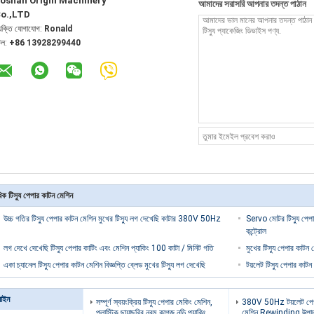
oshan Origin Machinery
আমাদের সরাসরি আপনার তদন্ত পাঠান
o.,LTD
্যক্তি যোগাযোগ:
Ronald
েল:
+86 13928299440
ক টিস্যু পেপার কাটন মেশিন
উচ্চ গতির টিস্যু পেপার কাটন মেশিন মুখের টিস্যু লগ দেখেছি কাটার 380V 50Hz
Servo মোটর টিস্যু পেপার
কন্ট্রোল
লগ দেখে দেখেছি টিস্যু পেপার কাটিং এবং মেশিন প্যাকিং 100 কাটা / মিনিট গতি
মুখের টিস্যু পেপার কাটন 
একা চ্যানেল টিস্যু পেপার কাটন মেশিন বিজ্ঞপ্তি ব্লেড মুখের টিস্যু লগ দেখেছি
টয়লেট টিস্যু পেপার কাটন
লাইন
সম্পূর্ণ স্বয়ংক্রিয় টিস্যু পেপার মেকিং মেশিন,
380V 50Hz টয়লেট পেপ
প্লাস্টিক ছায়াছবির নরম কাগজ নুড়ি প্যাকিং
মেশিন Rewinding উত্পাদনে