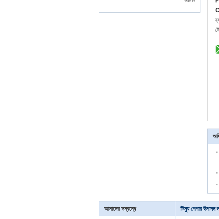
—— জার্মান
F
C
ব
ট
অধি
আমাদের সম্বন্ধে
টিস্যু পেপার উত্পাদন 