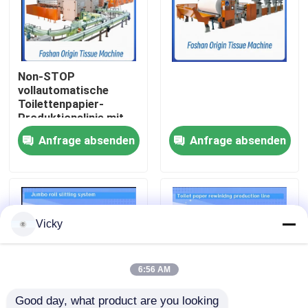
Werksbesichtigung
Non-STOP
Qualitätskontrolle
vollautomatische
Toilettenpapier-
Produktionslinie mit
Kontakt mit uns
Prägungseinheit
Anfrage absenden
Anfrage absenden
Neuigkeiten
Bitte um ein Angebot
Vicky
VR
6:56 AM
Seidenpapier-Fertigungsstraße
Good day, what product are you looking 