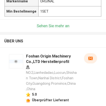
Markenname
ORGINAL
Min Bestellmenge
1SET
Sehen Sie mehr an
ÜBER UNS
Foshan Origin Machinery
Co.,LTD Herstellerprofil
NO.2,Lianhedadao,Luocun,Shisha
n Town,Nanhai District,Foshan
City,Guangdong Pronvince,China
,China
5.0
Überprüfter Lieferant