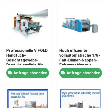
Professionelle V FOLD
Hoch effiziente
Handtuch-
vollautomatische 1/8-
Gesichtsgewebe-
Falt-Dinner-Nappen-
Produktionslinie für
Faltmaschine mit
Gewebeindustrie mit
Vakuumpumpe
Anfrage absenden
Anfrage absenden
automatischer
Zu Hause
Übertragungseinheit
Produkte
Über uns