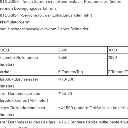
MITSUBISHI-Touch Screen einstellend einfach, Parameter zu ändern
Trennen Bewegungsdes fahrens
MITSUBISHI-Servomotor, der Entladungsrollen fährt
Akkumulatorgerät
 sah Hochgeschwindigkeitsklotz 2lanes Schneider
DELL
2600
3000
.Jumbo-Rollenbreite
2550
2950
llimeter)
azität
5 Tonnen/Tag
7 Tonnen/
dproduktdurchmesser
Ф70-300
llimeter)
erer Durchmesser des
Ф35-80
produktkernes (Millimeter)
siges Rollendurchmesser
≤Ф1500 (andere Größe sollte bestellt
llimeter)
erer Durchmesser des riesiges
Ф76.2 (andere Größe sollte bestellt w