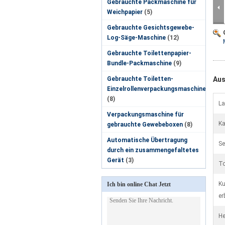
Gebrauchte Packmaschine für
Weichpapier
(5)
Gebrauchte Gesichtsgewebe-
Log-Säge-Maschine
(12)
Gebrauchte Toilettenpapier-
Bundle-Packmaschine
(9)
Gebrauchte Toiletten-
Aus
Einzelrollenverpackungsmaschine
(8)
La
Verpackungsmaschine für
Ka
gebrauchte Gewebeboxen
(8)
Automatische Übertragung
Se
durch ein zusammengefaltetes
Gerät
(3)
To
Ku
Ich bin online Chat Jetzt
er
He