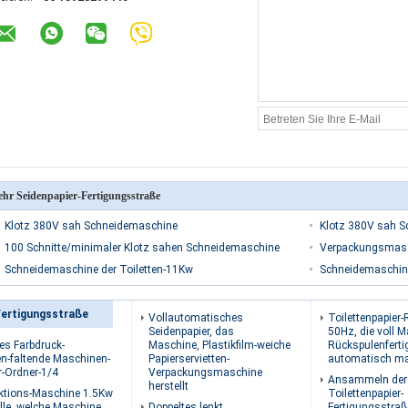
hr Seidenpapier-Fertigungsstraße
Klotz 380V sah Schneidemaschine
Klotz 380V sah 
100 Schnitte/minimaler Klotz sahen Schneidemaschine
Verpackungsmasc
Schneidemaschine der Toiletten-11Kw
Schneidemaschine
Fertigungsstraße
Vollautomatisches
Toilettenpapier-
Seidenpapier, das
50Hz, die voll 
des Farbdruck-
Maschine, Plastikfilm-weiche
Rückspulenfert
en-faltende Maschinen-
Papierservietten-
automatisch m
r-Ordner-1/4
Verpackungsmaschine
Ansammeln der
herstellt
ktions-Maschine 1.5Kw
Toilettenpapier-
lle, welche Maschine
Doppeltes lenkt
Fertigungsstraß