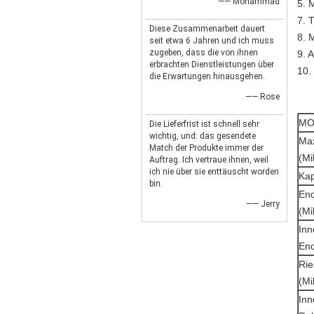
—— Mohammad
5. 
7. 
Diese Zusammenarbeit dauert
8. 
seit etwa 6 Jahren und ich muss
zugeben, dass die von ihnen
9. 
erbrachten Dienstleistungen über
10.
die Erwartungen hinausgehen.
—— Rose
MO
Die Lieferfrist ist schnell sehr
wichtig, und: das gesendete
Max
Match der Produkte immer der
(Mi
Auftrag. Ich vertraue ihnen, weil
ich nie über sie enttäuscht worden
Kap
bin.
En
—— Jerry
(Mi
Inn
End
Rie
(Mi
Inn