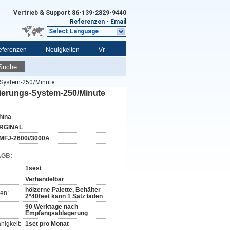
Vertrieb & Support
86-139-2829-9440
Referenzen
-
Email
Select Language
eferenzen
Neuigkeiten
Vr
Suche
-System-250/Minute
ierungs-System-250/Minute
hina
RGINAL
MFJ-2600//3000A
AGB:
1sest
Verhandelbar
hölzerne Palette, Behälter
en:
2*40feet kann 1 Satz laden
90 Werktage nach
Empfangsablagerung
higkeit:
1set pro Monat