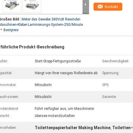
Kontakt
Großes Bild :
Meter des Gewebe 380Volt Rewinder-
Maschinen-Kleber-Laminierungs-System-250/Minute
Bestpreis
führliche Produkt-Beschreibung
ufen:
Start-Stopp-Fertigungsstraße
Geschwindigkeit:
pazität:
Hängt von Ihrer riesiges Rollenbreite ab
Spannung:
rvo-motor:
Mitsubishi
SPS:
uch-screen:
Mitsubishi
Garantie:
ndendienst
Führt verfügbar aus, um Maschinerie
bracht:
übersee instandzuhalten
Toilettenpapierhalter Making Machine
Toiletten
rvorheben:
,