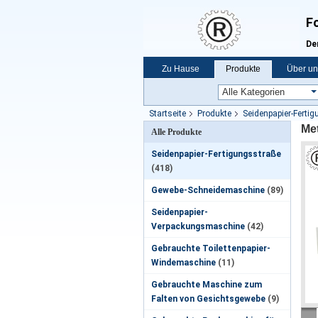
Fo
De
Zu Hause
Produkte
Über un
Startseite
Produkte
Seidenpapier-Ferti
Me
Alle Produkte
Seidenpapier-Fertigungsstraße
(418)
Gewebe-Schneidemaschine
(89)
Seidenpapier-
Verpackungsmaschine
(42)
Gebrauchte Toilettenpapier-
Windemaschine
(11)
Gebrauchte Maschine zum
Falten von Gesichtsgewebe
(9)