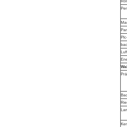
Rol
Per
Mas
Par
Plc
bac
Luf
Ene
Wa
Prä
Bac
Rie
Lam
Ker