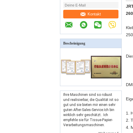
JRT
26
Kontakt
Kle
250
Bescheinigung
Die
DMF
Ihre Maschinen sind so robust
Eig
und realisierbar, die Qualität ist so
gut und sie bieten mir einen sehr
guten After-Sales-Service.Ich bin
1. 
wirklich sehr geschätzt.. Ich
empfehle sie für Tissue-Papier-
2. 
Verarbeitungsmaschinen.
4. 