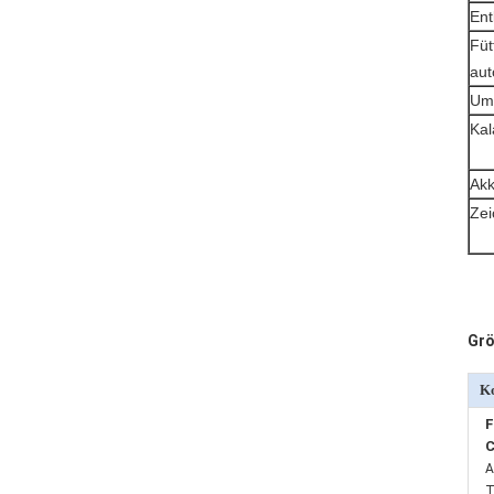
Ent
Füt
aut
Umr
Kal
Akk
Zei
Grö
Ko
F
C
A
T