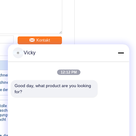
Kontakt
Vicky
12:12 PM
Schneidemaschine
hine des Abschminktuch-6.8KW
Good day, what product are you looking 
 der Toiletten-50Hz
for?
Kontakt mit uns
Rolle 380V
Maschinen-
igungsstraße
Kontakt mit uns
acht
Bitte um ein Angebot
E-Mail
e, die SIMEN