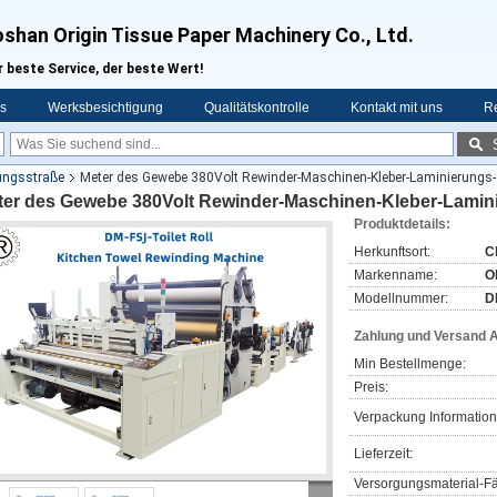
shan Origin Tissue Paper Machinery Co., Ltd.
r beste Service, der beste Wert!
s
Werksbesichtigung
Qualitätskontrolle
Kontakt mit uns
R
gungsstraße
Meter des Gewebe 380Volt Rewinder-Maschinen-Kleber-Laminierungs
ter des Gewebe 380Volt Rewinder-Maschinen-Kleber-Lamin
Produktdetails:
Herkunftsort:
C
Markenname:
O
Modellnummer:
D
Zahlung und Versand 
Min Bestellmenge:
Preis:
Verpackung Information
Lieferzeit:
Versorgungsmaterial-Fä