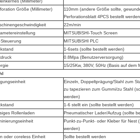
lenkernes (Millimeter)
foration Größe (Millimeter)
110mm (andere Größe sollte, gewund
Perforationsblatt 4PCS bestellt werden
chinengeschwindigkeit
22m/min
ametereinstellung
MITSUBISHI-Touch Screen
-Steuerung
MITSUBISHI PLC
kstand
1-6sets (sollte bestellt werden)
tdruck
0.8Mpa (Benutzerversorgung)
rgie
15/25Kw, 380V, 50Hz (Basis auf dem 
hl
gungseinheit
Einzeln, Doppeltprägung/Stahl zum St
zu tapezieren zum Gummi/zu Stahl (soll
werden)
kstand
1-6 stellt ein (sollte bestellt werden)
siges Rollenladen
Pneumatischer Lader/Aufzug (sollte be
inierungseinheit
Punkt-zu-Punkt- oder Kleber für Nest (s
werden)
n oder coreless Einheit
Sollte bestellt werden