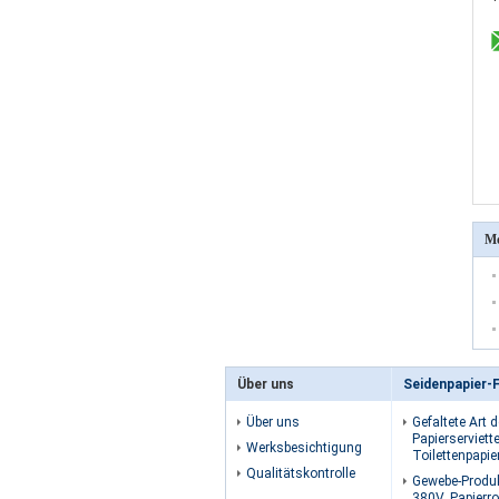
Me
Über uns
Seidenpapier-
Über uns
Gefaltete Art 
Papierserviett
Werksbesichtigung
Toilettenpapie
Qualitätskontrolle
Gewebe-Produ
380V, Papierro