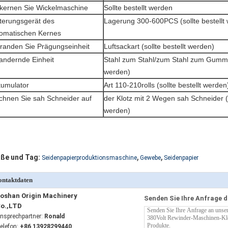
kernen Sie Wickelmaschine
Sollte bestellt werden
terungsgerät des
Lagerung 300-600PCS (sollte bestellt
omatischen Kernes
anden Sie Prägungseinheit
Luftsackart (sollte bestellt werden)
andernde Einheit
Stahl zum Stahl/zum Stahl zum Gummi (
werden)
umulator
Art 110-210rolls (sollte bestellt werden
chnen Sie sah Schneider auf
der Klotz mit 2 Wegen sah Schneider (s
werden)
,
,
ße und Tag:
Seidenpapierproduktionsmaschine
Gewebe
Seidenpapier
ntaktdaten
oshan Origin Machinery
Senden Sie Ihre Anfrage d
o.,LTD
nsprechpartner:
Ronald
elefon:
+86 13928299440