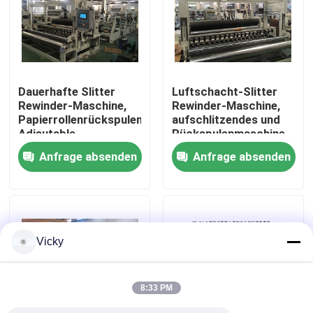
Werksbesichtigung
Qualitätskontrolle
Dauerhafte Slitter
Luftschacht-Slitter
Rewinder-Maschine,
Rewinder-Maschine,
Papierrollenrückspulenmaschine
aufschlitzendes und
Kontakt mit uns
Adjsutable-
Rückspulenmaschine
Schlitzbreite
Papier 200 M/Minute
Anfrage absenden
Anfrage absenden
Neuigkeiten
Bitte um ein Angebot
Vicky
VR
8:33 PM
Seidenpapier-Fertigungsstraße