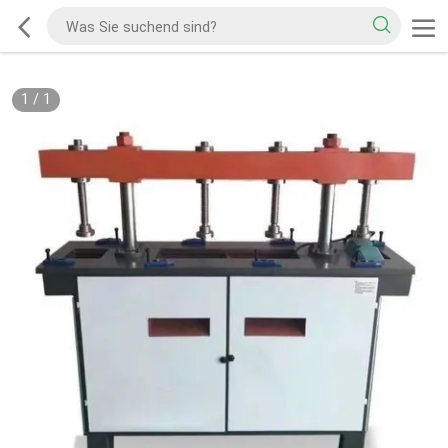
1
/
1