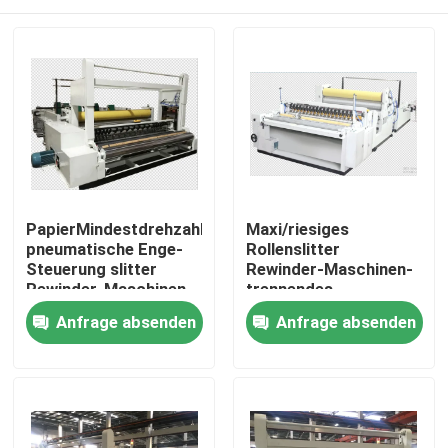
PapierMindestdrehzahl-
Maxi/riesiges
pneumatische Enge-
Rollenslitter
Steuerung slitter
Rewinder-Maschinen-
Rewinder-Maschinen-
trennendes
5.5-11Kw 200m/
Bewegungshochgeschwind
Zu Hause
Anfrage absenden
Anfrage absenden
Produkte
Über uns