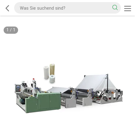
1
/
1