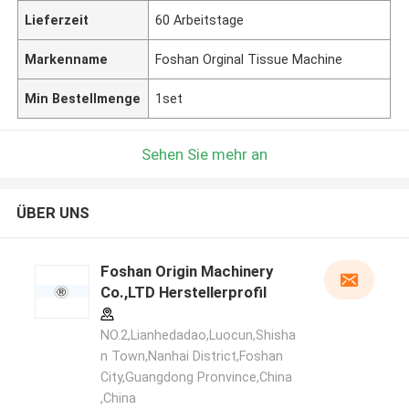
Lieferzeit
60 Arbeitstage
Markenname
Foshan Orginal Tissue Machine
Min Bestellmenge
1set
Sehen Sie mehr an
ÜBER UNS
Foshan Origin Machinery
Co.,LTD Herstellerprofil
NO.2,Lianhedadao,Luocun,Shisha
n Town,Nanhai District,Foshan
City,Guangdong Pronvince,China
,China