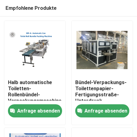
Empfohlene Produkte
Halb automatische
Bündel-Verpackungs-
Toiletten-
Toilettenpapier-
Rollenbündel-
Fertigungsstraße-
Zu Hause
Verpackungsmaschine
Unterdruck-
12 Rolls und 24 Rolls
Aufbauschung/Dichtung
Anfrage absenden
Anfrage absenden
Produkte
Über uns