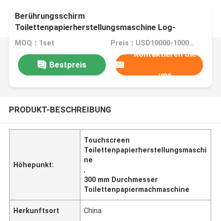
Berührungsschirm
Toilettenpapierherstellungsmaschine Log-
Durchmesser 300 mm
MOQ：1set
Preis：USD10000-100000/SET
Kontaktieren Sie
Bestpreis
uns
PRODUKT-BESCHREIBUNG
Touchscreen
Toilettenpapierherstellungsmaschi
ne
Höhepunkt:
,
300 mm Durchmesser
Toilettenpapiermachmaschine
Herkunftsort
China