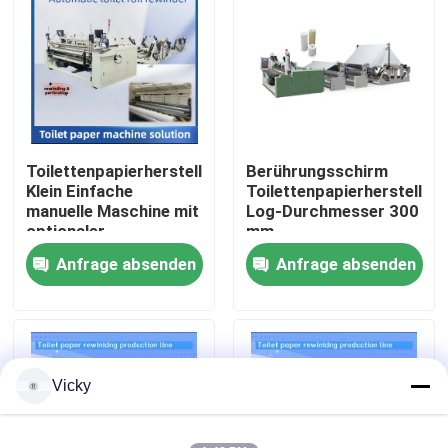
Werksbesichtigung
Qualitätskontrolle
Toilettenpapierherstellungsmaschine
Berührungsschirm
Kontakt mit uns
Klein Einfache
Toilettenpapierherstellu
manuelle Maschine mit
Log-Durchmesser 300
optionaler
mm
Neuigkeiten
Prägeeinheit
Anfrage absenden
Anfrage absenden
Bitte um ein Angebot
VR
Vicky
Seidenpapier-Fertigungsstraße