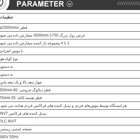
تنظیمات
قطر ≤φ1500mm
عرض رول بزرگ 1750-3000mm سفارش داده می شود
1 تا 4 مجموعه باز کننده سفارش داده می شود
با موتور انفرادی
نوع کوله هوا
به دستور
به دستور
چهار تیغه بالا و یک تیغه پایین
قطر دیالوگ خروجی: 80-300mm
قطر هسته کاغذ: 35-76mm
هر ایستگاه توسط موتورهای فردی و تبدیل کننده های فرکانس فردی هدایت می شود.
تبدیل کننده های فرکانس INVT
PLC INVT
صفحه لمسی زیمنس
380V 50Hz