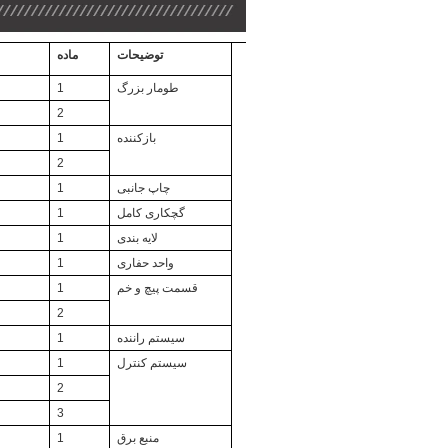
توضیحات
ماده
طومار بزرگ
1
2
بازکننده
1
2
چاپ جانبی
1
گچکاری کامل
1
لایه بندی
1
واحد حفاری
1
قسمت پیچ و خم
1
2
سیستم راننده
1
سیستم کنترل
1
2
3
منبع برق
1