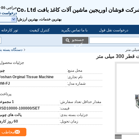
حراجی
86-139-2829-9440
کت فوشان اوریجین ماشین آلات کاغذ بافت Co، Ltd
درخواست ن
بهترین خدمات، بهترین ارزش!
درخواست نقل قول
با ما تماس بگیرید
کنترل کیفیت
تور کارخانه
جستجو
کردن
دستگاه بسته بن
یلی متر
جزئیات محصول:
محل منبع:
چین
نام تجاری:
Foshan Orginal Tissue Machine
شماره مدل:
DM-FJ
پرداخت:
مقدار حداقل تعداد سفارش:
1 مجموعه
قیمت:
USD10000-100000/SET
جزئیات بسته بندی:
پالت های چوبی
زمان تحویل:
60 روز کاری
مخاطب